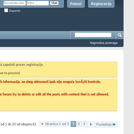
Pomoć
Registracija
Zapamti
Napredna pretraga
i započeli proces registracije.
ve to proceed.
informacija, no zbog obimnosti ipak nije moguće izvrÅ¡iti kontrolu
orum try to delete or edit all the posts with content that is not allowed,
Stranica 1 od 3
1
2
3
 od 1 do 25 od ukupno 61
Poslednja