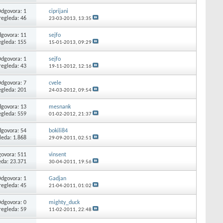
dgovora: 1
ciprijani
regleda: 46
23-03-2013,
13:35
govora: 11
sejfo
egleda: 155
15-01-2013,
09:29
dgovora: 1
sejfo
regleda: 43
19-11-2012,
12:16
dgovora: 7
cvele
egleda: 201
24-03-2012,
09:54
govora: 13
mesnank
egleda: 559
01-02-2012,
21:37
govora: 54
bokili84
leda: 1.868
29-09-2011,
02:51
ovora: 511
vinsent
eda: 23.371
30-04-2011,
19:56
dgovora: 1
Gadjan
regleda: 45
21-04-2011,
01:02
dgovora: 0
mighty_duck
regleda: 59
11-02-2011,
22:48