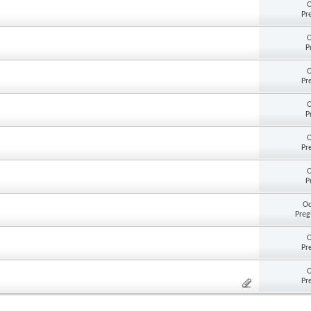
O
Pr
O
P
O
Pr
O
P
O
Pr
O
P
Od
Preg
O
Pr
O
Pr