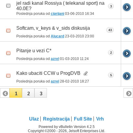
jel radi kanal Rossiya ( telekanal sport) na
3
40.0E?
Poslednja poruka od
ciprijani
03-06-2010
16:34
Softcam, v_keys & v_sids diskusija
43
Poslednja poruka od
Alucard
23-03-2010
23:00
Pitanje u vezi C*
2
Poslednja poruka od
azrel
01-03-2010
11:24
Kako ubaciti CCW u ProgDVB
5
Poslednja poruka od
azrel
28-02-2010
18:27
1
2
3
Ulaz
Registracija
Full Site
Vrh
Powered by vBulletin Version 4.2.5
Copyright ©2000 - 2026, Jelsoft Enterprises Ltd.