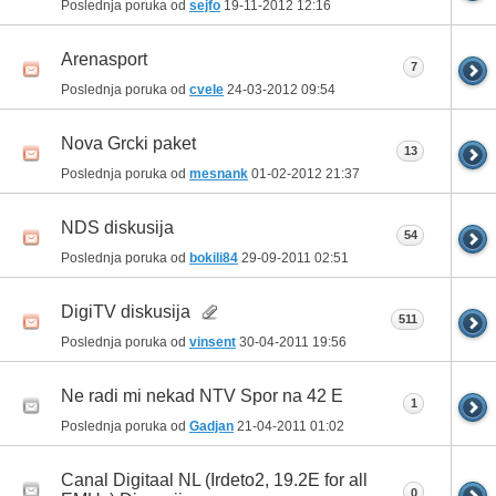
Poslednja poruka od
sejfo
19-11-2012
12:16
Arenasport
7
Poslednja poruka od
cvele
24-03-2012
09:54
Nova Grcki paket
13
Poslednja poruka od
mesnank
01-02-2012
21:37
NDS diskusija
54
Poslednja poruka od
bokili84
29-09-2011
02:51
DigiTV diskusija
511
Poslednja poruka od
vinsent
30-04-2011
19:56
Ne radi mi nekad NTV Spor na 42 E
1
Poslednja poruka od
Gadjan
21-04-2011
01:02
Canal Digitaal NL (Irdeto2, 19.2E for all
0