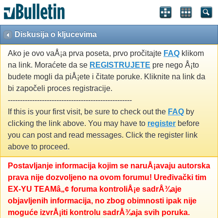
Diskusija o kljucevima
Ako je ovo vaÅ¡a prva poseta, prvo pročitajte
FAQ
klikom
na link. Moraćete da se
REGISTRUJETE
pre nego Å¡to
budete mogli da piÅ¡ete i čitate poruke. Kliknite na link da
bi započeli proces registracije.
---------------------------------------------------
If this is your first visit, be sure to check out the
FAQ
by
clicking the link above. You may have to
register
before
you can post and read messages. Click the register link
above to proceed.
Postavljanje informacija kojim se naruÅ¡avaju autorska
prava nije dozvoljeno na ovom forumu! Uređivački tim
EX-YU TEAMâ„¢ foruma kontroliÅ¡e sadrÅ¾aje
objavljenih informacija, no zbog obimnosti ipak nije
moguće izvrÅ¡iti kontrolu sadrÅ¾aja svih poruka.