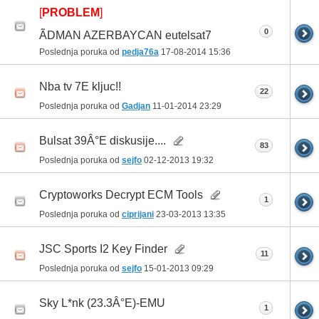
[
PROBLEM
]
0
ÃDMAN AZERBAYCAN eutelsat7
Poslednja poruka od
pedja76a
17-08-2014
15:36
Nba tv 7E kljuc!!
22
Poslednja poruka od
Gadjan
11-01-2014
23:29
Bulsat 39Â°E diskusije....
83
Poslednja poruka od
sejfo
02-12-2013
19:32
Cryptoworks Decrypt ECM Tools
1
Poslednja poruka od
ciprijani
23-03-2013
13:35
JSC Sports I2 Key Finder
11
Poslednja poruka od
sejfo
15-01-2013
09:29
Sky L*nk (23.3Â°E)-EMU
1