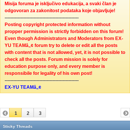
Misija foruma je isključivo edukacija, a svaki član je
odgovoran za zakonitost podataka koje objavljuje!
---------------------------------------------------
Posting copyright protected information without
propper permission is strictly forbidden on this forum!
Even though Administrators and Moderators from EX-
YU TEAMâ„¢ forum try to delete or edit all the posts
with content that is not allowed, yet, it is not possible to
check all the posts. Forum mission is solely for
education purpose only, and every member is
responsibile for legality of his own post!
---------------------------------------------------
EX-YU TEAMâ„¢
1
2
3
Sticky Threads