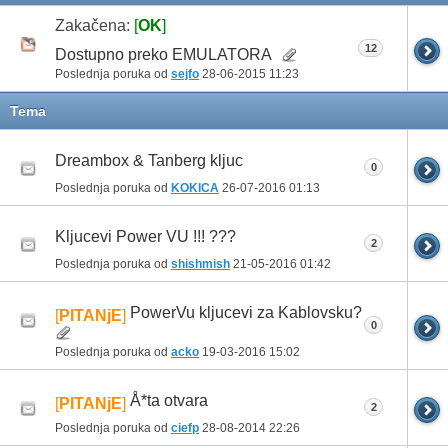
Zakačena:
[
OK
]
12
Dostupno preko EMULATORA
Poslednja poruka od
sejfo
28-06-2015
11:23
Tema
Dreambox & Tanberg kljuc
0
Poslednja poruka od
KOKICA
26-07-2016
01:13
Kljucevi Power VU !!! ???
2
Poslednja poruka od
shishmish
21-05-2016
01:42
PowerVu kljucevi za Kablovsku?
[
PITANjE
]
0
Poslednja poruka od
acko
19-03-2016
15:02
Å*ta otvara
[
PITANjE
]
2
Poslednja poruka od
ciefp
28-08-2014
22:26