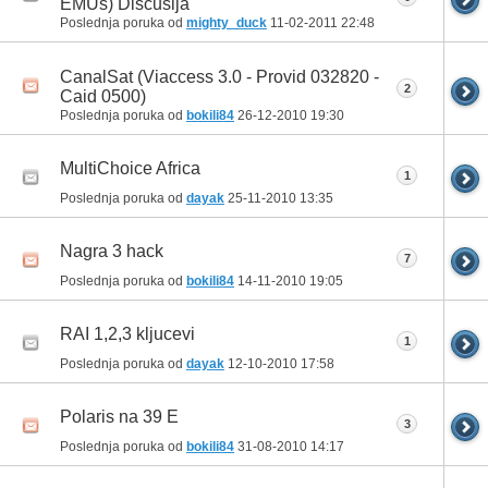
EMUs) Discusija
Poslednja poruka od
mighty_duck
11-02-2011
22:48
CanalSat (Viaccess 3.0 - Provid 032820 -
2
Caid 0500)
Poslednja poruka od
bokili84
26-12-2010
19:30
MultiChoice Africa
1
Poslednja poruka od
dayak
25-11-2010
13:35
Nagra 3 hack
7
Poslednja poruka od
bokili84
14-11-2010
19:05
RAI 1,2,3 kljucevi
1
Poslednja poruka od
dayak
12-10-2010
17:58
Polaris na 39 E
3
Poslednja poruka od
bokili84
31-08-2010
14:17