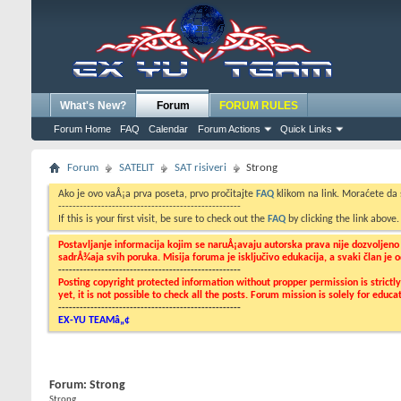
What's New?
Forum
FORUM RULES
Forum Home
FAQ
Calendar
Forum Actions
Quick Links
Forum
SATELIT
SAT risiveri
Strong
Ako je ovo vaÅ¡a prva poseta, prvo pročitajte
FAQ
klikom na link. Moraćete da
---------------------------------------------------
If this is your first visit, be sure to check out the
FAQ
by clicking the link above
Postavljanje informacija kojim se naruÅ¡avaju autorska prava nije dozvoljen
sadrÅ¾aja svih poruka. Misija foruma je isključivo edukacija, a svaki član je
---------------------------------------------------
Posting copyright protected information without propper permission is strict
yet, it is not possible to check all the posts. Forum mission is solely for edu
---------------------------------------------------
EX-YU TEAMâ„¢
Forum:
Strong
Strong...