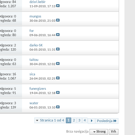
govora: 84
dzisri.kebir
leda: 1.207
11-09-2010,
17:13
dgovora: 0
mungos
regleda: 68
30-06-2010,
21:03
dgovora: 0
for
regleda: 80
09-06-2010,
16:44
dgovora: 2
darko-SK
egleda: 120
06-05-2010,
11:31
dgovora: 0
taitou
regleda: 63
30-04-2010,
12:02
govora: 16
sica
leda: 1.067
26-04-2010,
02:25
dgovora: 5
funergizers
regleda: 91
19-04-2010,
12:18
dgovora: 3
water
egleda: 139
06-01-2010,
13:10
Stranica 1 od 4
1
2
3
4
Poslednja
Brza navigacija
Strong
Vrh