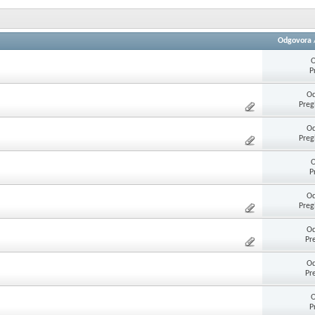
Odgovora
O
P
Od
Preg
Od
Preg
O
P
Od
Preg
Od
Pr
Od
Pr
O
P