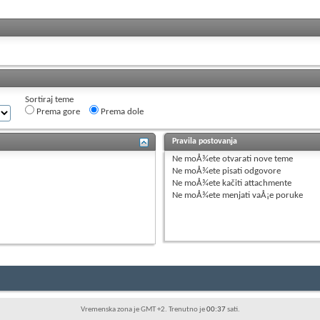
Sortiraj teme
Prema gore
Prema dole
Pravila postovanja
Ne moÅ¾ete
otvarati nove teme
Ne moÅ¾ete
pisati odgovore
Ne moÅ¾ete
kačiti attachmente
Ne moÅ¾ete
menjati vaÅ¡e poruke
Vremenska zona je GMT +2. Trenutno je
00:37
sati.