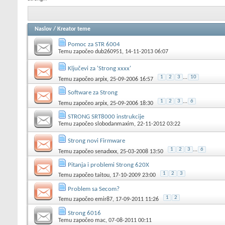
Naslov
/
Kreator teme
Pomoc za STR 6004
Temu započeo
dub260951
, 14-11-2013 06:07
Ključevi za 'Strong xxxx'
1
2
3
...
10
Temu započeo
arpix
, 25-09-2006 16:57
Software za Strong
1
2
3
...
6
Temu započeo
arpix
, 25-09-2006 18:30
STRONG SRT8000 instrukcije
Temu započeo
slobodanmaxim
, 22-11-2012 03:22
Strong novi Firmware
1
2
3
...
6
Temu započeo
senadxxx
, 25-03-2008 13:50
Pitanja i problemi Strong 620X
1
2
3
Temu započeo
taitou
, 17-10-2009 23:00
Problem sa Secom?
1
2
Temu započeo
emir87
, 17-09-2011 11:26
Strong 6016
Temu započeo
mac
, 07-08-2011 00:11