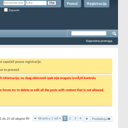
Pomoć
Registracija
Zapamti
Napredna pretraga
i započeli proces registracije.
ve to proceed.
informacija, no zbog obimnosti ipak nije moguće izvrÅ¡iti kontrolu
orum try to delete or edit all the posts with content that is not allowed,
Stranica 1 od 4
1
2
3
4
 1 do 25 od ukupno 89
Poslednja