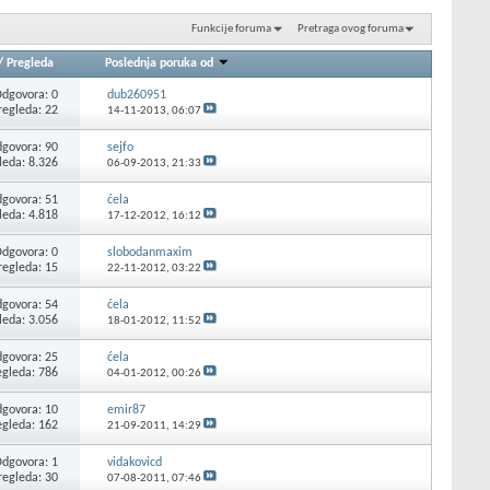
Funkcije foruma
Pretraga ovog foruma
/
Pregleda
Poslednja poruka od
dgovora: 0
dub260951
regleda: 22
14-11-2013,
06:07
govora: 90
sejfo
leda: 8.326
06-09-2013,
21:33
govora: 51
ćela
leda: 4.818
17-12-2012,
16:12
dgovora: 0
slobodanmaxim
regleda: 15
22-11-2012,
03:22
govora: 54
ćela
leda: 3.056
18-01-2012,
11:52
govora: 25
ćela
egleda: 786
04-01-2012,
00:26
govora: 10
emir87
egleda: 162
21-09-2011,
14:29
dgovora: 1
vidakovicd
regleda: 30
07-08-2011,
07:46