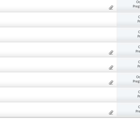
Od
Preg
O
P
O
P
O
Pr
O
P
Od
Preg
O
P
O
Pr