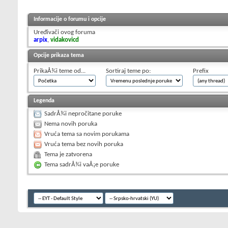
Informacije o forumu i opcije
Uređivači ovog foruma
arpix
,
vidakovicd
Opcije prikaza tema
PrikaÅ¾i teme od...
Sortiraj teme po:
Prefix
Legenda
SadrÅ¾i nepročitane poruke
Nema novih poruka
Vruća tema sa novim porukama
Vruća tema bez novih poruka
Tema je zatvorena
Tema sadrÅ¾i vaÅ¡e poruke