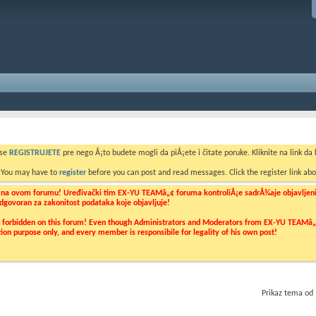
 se
REGISTRUJETE
pre nego Å¡to budete mogli da piÅ¡ete i čitate poruke. Kliknite na link da b
. You may have to
register
before you can post and read messages. Click the register link abo
o na ovom forumu! Uređivački tim EX-YU TEAMâ„¢ foruma kontroliÅ¡e sadrÅ¾aje objavljenih 
 odgovoran za zakonitost podataka koje objavljuje!
ly forbidden on this forum! Even though Administrators and Moderators from EX-YU TEAMâ„¢ f
cation purpose only, and every member is responsibile for legality of his own post!
Prikaz tema od