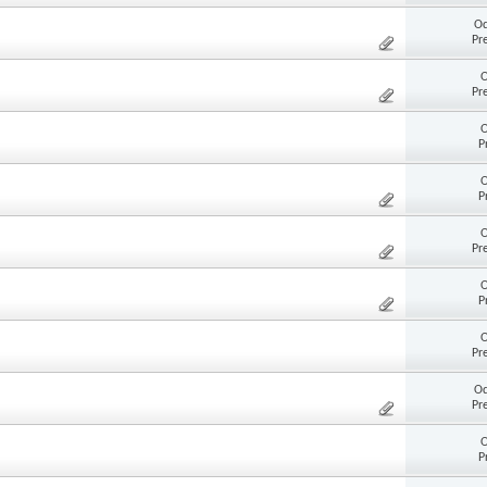
Od
Pr
O
Pr
O
P
O
P
O
Pr
O
P
O
Pr
Od
Pr
O
P