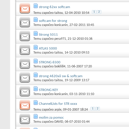
strong 62xx softcam
1
2
Temu započeo
taitou
, 12-04-2010 10:54
softcam for strong
Temu započeo
konicanin
, 27-02-2011 10:45
Strong 5011
Temu započeo
pera971
, 21-12-2010 01:36
ATLAS 5000
Temu započeo
taitou
, 14-12-2010 09:53
STRONG 6500
Temu započeo
bokili84
, 11-06-2007 17:20
strong 4620xii sw & softcam
Temu započeo
taitou
, 19-12-2009 13:17
STRONG KEY
Temu započeo
konicanin
, 03-11-2010 11:10
ChannelLists for STR xxxx
1
2
Temu započeo
arpix
, 09-01-2007 18:24
molim za pomoc
Temu započeo
DAVID
, 06-07-2010 01:44