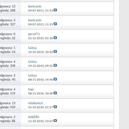
govora: 13
konicanin
egleda: 268
04-07-2011,
11:53
dgovora: 3
konicanin
egleda: 107
04-07-2011,
11:51
dgovora: 0
pera971
regleda: 22
21-12-2010,
01:36
dgovora: 1
taitou
regleda: 54
14-12-2010,
10:03
dgovora: 4
taitou
egleda: 106
14-12-2010,
09:55
dgovora: 3
taitou
regleda: 90
08-11-2010,
14:40
dgovora: 4
bajs
egleda: 119
08-11-2010,
10:00
govora: 13
vidakovicd
egleda: 939
31-10-2010,
07:57
dgovora: 2
bokili84
regleda: 86
11-10-2010,
14:07