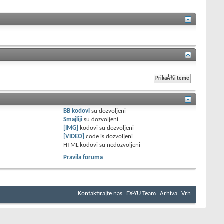
BB kodovi
su
dozvoljeni
Smajliji
su
dozvoljeni
[IMG]
kodovi su
dozvoljeni
[VIDEO]
code is
dozvoljeni
HTML kodovi su
nedozvoljeni
Pravila foruma
Kontaktirajte nas
EX-YU Team
Arhiva
Vrh