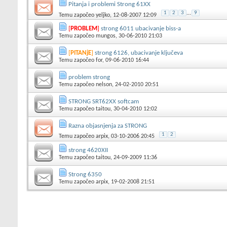
Pitanja i problemi Strong 61XX
1
2
3
...
9
Temu započeo
yeljko
, 12-08-2007 12:09
[
PROBLEM
]
strong 6011 ubacivanje biss-a
Temu započeo
mungos
, 30-06-2010 21:03
[
PITANjE
]
strong 6126, ubacivanje ključeva
Temu započeo
for
, 09-06-2010 16:44
problem strong
Temu započeo
nelson
, 24-02-2010 20:51
STRONG SRT62XX softcam
Temu započeo
taitou
, 30-04-2010 12:02
Razna objasnjenja za STRONG
1
2
Temu započeo
arpix
, 03-10-2006 20:45
strong 4620XII
Temu započeo
taitou
, 24-09-2009 11:36
Strong 6350
Temu započeo
arpix
, 19-02-2008 21:51