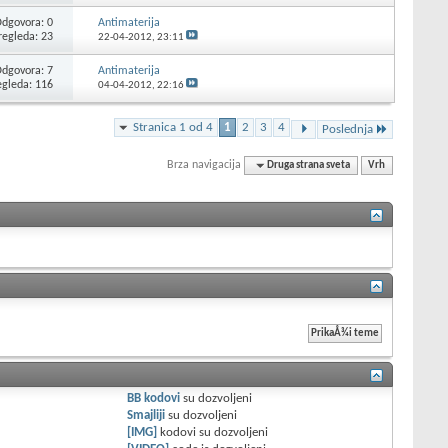
dgovora: 0
Antimaterija
regleda: 23
22-04-2012,
23:11
dgovora: 7
Antimaterija
egleda: 116
04-04-2012,
22:16
Stranica 1 od 4
1
2
3
4
Poslednja
Brza navigacija
Druga strana sveta
Vrh
BB kodovi
su
dozvoljeni
Smajliji
su
dozvoljeni
[IMG]
kodovi su
dozvoljeni