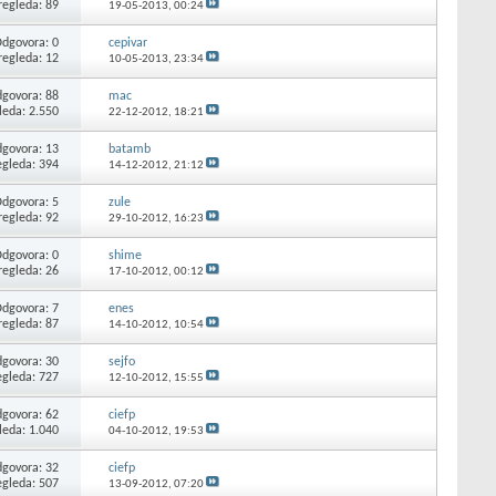
regleda: 89
19-05-2013,
00:24
dgovora: 0
cepivar
regleda: 12
10-05-2013,
23:34
govora: 88
mac
leda: 2.550
22-12-2012,
18:21
govora: 13
batamb
egleda: 394
14-12-2012,
21:12
dgovora: 5
zule
regleda: 92
29-10-2012,
16:23
dgovora: 0
shime
regleda: 26
17-10-2012,
00:12
dgovora: 7
enes
regleda: 87
14-10-2012,
10:54
govora: 30
sejfo
egleda: 727
12-10-2012,
15:55
govora: 62
ciefp
leda: 1.040
04-10-2012,
19:53
govora: 32
ciefp
egleda: 507
13-09-2012,
07:20