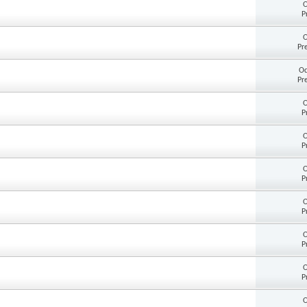
O
P
O
Pr
Od
Pr
O
P
O
P
O
P
O
P
O
P
O
P
O