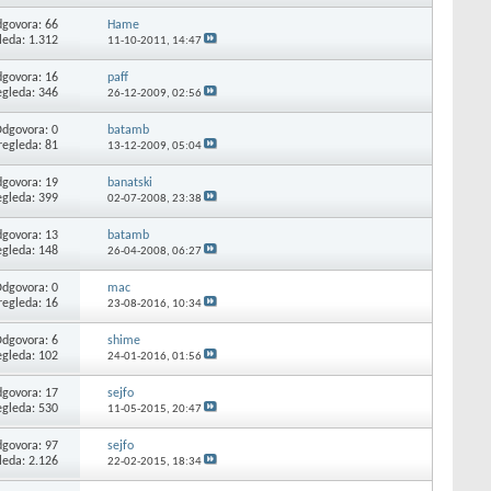
govora: 66
Hame
leda: 1.312
11-10-2011,
14:47
govora: 16
paff
egleda: 346
26-12-2009,
02:56
dgovora: 0
batamb
regleda: 81
13-12-2009,
05:04
govora: 19
banatski
egleda: 399
02-07-2008,
23:38
govora: 13
batamb
egleda: 148
26-04-2008,
06:27
dgovora: 0
mac
regleda: 16
23-08-2016,
10:34
dgovora: 6
shime
egleda: 102
24-01-2016,
01:56
govora: 17
sejfo
egleda: 530
11-05-2015,
20:47
govora: 97
sejfo
leda: 2.126
22-02-2015,
18:34