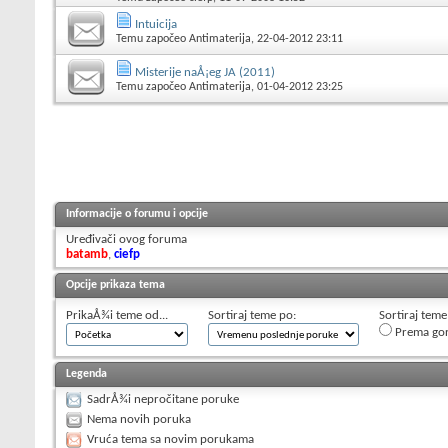
Intuicija
Temu započeo
Antimaterija
, 22-04-2012 23:11
Misterije naÅ¡eg JA (2011)
Temu započeo
Antimaterija
, 01-04-2012 23:25
Informacije o forumu i opcije
Uređivači ovog foruma
batamb
,
ciefp
Opcije prikaza tema
PrikaÅ¾i teme od...
Sortiraj teme po:
Sortiraj teme
Prema go
Legenda
SadrÅ¾i nepročitane poruke
Nema novih poruka
Vruća tema sa novim porukama