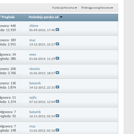
Funkcije foruma
Pretraga ovog foruma
/
Pregleda
Poslednja poruka od
ovora: 446
shime
eda: 11.939
05-09-2016,
17:40
ovora: 189
mac
leda: 2.955
13-12-2015,
22:27
govora: 34
enes
egleda: 380
01-06-2014,
11:29
ovora: 206
ninosio
leda: 3.766
15-02-2013,
18:57
ovora: 136
batamb
leda: 1.874
14-12-2012,
22:31
govora: 51
sejfo
leda: 1.374
07-12-2012,
12:04
dgovora: 7
batamb
regleda: 92
16-11-2012,
02:54
dgovora: 7
mac
egleda: 198
11-01-2012,
02:16