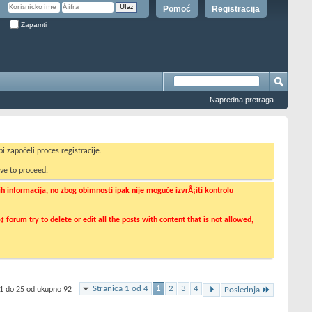
Pomoć
Registracija
Zapamti
Napredna pretraga
i započeli proces registracije.
ve to proceed.
informacija, no zbog obimnosti ipak nije moguće izvrÅ¡iti kontrolu
orum try to delete or edit all the posts with content that is not allowed,
Stranica 1 od 4
1
2
3
4
 1 do 25 od ukupno 92
Poslednja