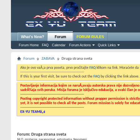
What's New?
Forum
FORUM RULES
Forum Home
FAQ
Calendar
Forum Actions
Quick Links
Forum
ZABAVA
Druga strana sveta
Ako je ovo vaÅ¡a prva poseta, prvo pročitajte
FAQ
klikom na link. Moraćete da
---------------------------------------------------
If this is your first visit, be sure to check out the
FAQ
by clicking the link above
Postavljanje informacija kojim se naruÅ¡avaju autorska prava nije dozvoljen
sadrÅ¾aja svih poruka. Misija foruma je isključivo edukacija, a svaki član je
---------------------------------------------------
Posting copyright protected information without propper permission is strict
yet, it is not possible to check all the posts. Forum mission is solely for edu
---------------------------------------------------
EX-YU TEAMâ„¢
Forum:
Druga strana sveta
NLO, misterije, paranormal, astrologija, fenomeni...