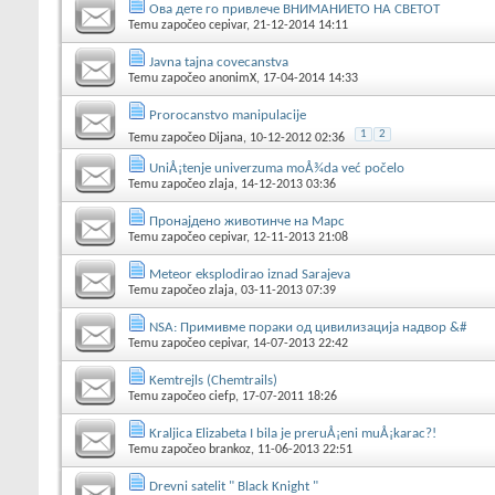
Ова дете го привлече ВНИМАНИЕТО НА СВЕТОТ
Temu započeo
cepivar
, 21-12-2014 14:11
Javna tajna covecanstva
Temu započeo
anonimX
, 17-04-2014 14:33
Prorocanstvo manipulacije
1
2
Temu započeo
Dijana
, 10-12-2012 02:36
UniÅ¡tenje univerzuma moÅ¾da već počelo
Temu započeo
zlaja
, 14-12-2013 03:36
Пронајдено животинче на Марс
Temu započeo
cepivar
, 12-11-2013 21:08
Meteor eksplodirao iznad Sarajeva
Temu započeo
zlaja
, 03-11-2013 07:39
NSA: Примивме пораки од цивилизација надвор &#
Temu započeo
cepivar
, 14-07-2013 22:42
Kemtrejls (Chemtrails)
Temu započeo
ciefp
, 17-07-2011 18:26
Kraljica Elizabeta I bila je preruÅ¡eni muÅ¡karac?!
Temu započeo
brankoz
, 11-06-2013 22:51
Drevni satelit " Black Knight "