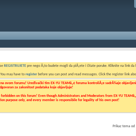
 se
REGISTRUJETE
pre nego Å¡to budete mogli da piÅ¡ete i čitate poruke. Kliknite na link da b
. You may have to
register
before you can post and read messages. Click the register link abo
o na ovom forumu! Uređivački tim EX-YU TEAMâ„¢ foruma kontroliÅ¡e sadrÅ¾aje objavljenih 
 odgovoran za zakonitost podataka koje objavljuje!
ly forbidden on this forum! Even though Administrators and Moderators from EX-YU TEAMâ„¢ f
cation purpose only, and every member is responsibile for legality of his own post!
Prikaz tema od