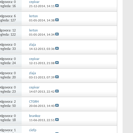
dgovora: 0
cepivar
regleda: 16
21-12-2014,
14:11
dgovora: 6
lerton
egleda: 127
01-05-2014,
14:38
govora: 12
lerton
egleda: 122
01-05-2014,
14:34
dgovora: 0
zlaja
regleda: 33
14-12-2013,
03:36
dgovora: 0
cepivar
regleda: 24
12-11-2013,
21:08
dgovora: 0
zlaja
regleda: 20
03-11-2013,
07:39
dgovora: 0
cepivar
regleda: 23
14-07-2013,
22:42
dgovora: 2
CT0ЯH
regleda: 50
20-06-2013,
14:40
dgovora: 0
brankoz
regleda: 18
11-06-2013,
22:51
dgovora: 1
ciefp