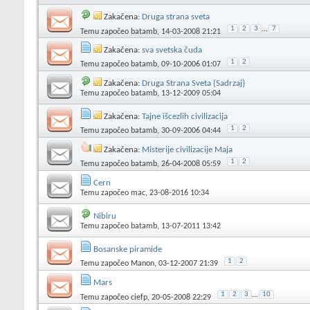
Zakačena:
Druga strana sveta
1
2
3
...
7
Temu započeo
batamb
, 14-03-2008 21:21
Zakačena:
sva svetska čuda
1
2
Temu započeo
batamb
, 09-10-2006 01:07
Zakačena:
Druga Strana Sveta {Sadrzaj}
Temu započeo
batamb
, 13-12-2009 05:04
Zakačena:
Tajne išcezlih civilizacija
1
2
Temu započeo
batamb
, 30-09-2006 04:44
Zakačena:
Misterije civilizacije Maja
1
2
Temu započeo
batamb
, 26-04-2008 05:59
Cern
Temu započeo
mac
, 23-08-2016 10:34
Nibiru
Temu započeo
batamb
, 13-07-2011 13:42
Bosanske piramide
1
2
Temu započeo
Manon
, 03-12-2007 21:39
Mars
1
2
3
...
10
Temu započeo
ciefp
, 20-05-2008 22:29