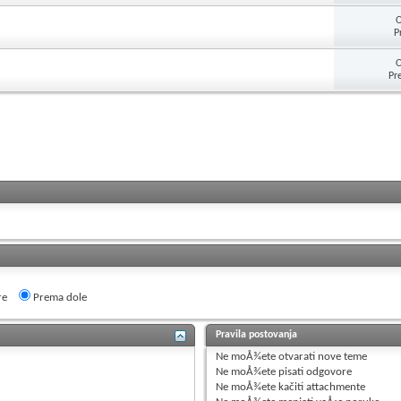
O
P
O
Pr
re
Prema dole
Pravila postovanja
Ne moÅ¾ete
otvarati nove teme
Ne moÅ¾ete
pisati odgovore
Ne moÅ¾ete
kačiti attachmente