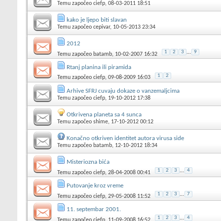
Temu započeo
ciefp
, 08-03-2011 18:51
kako je ljepo biti slavan
Temu započeo
cepivar
, 10-05-2013 23:34
2012
1
2
3
...
9
Temu započeo
batamb
, 10-02-2007 16:32
Rtanj planina ili piramida
1
2
Temu započeo
ciefp
, 09-08-2009 16:03
Arhive SFRJ cuvaju dokaze o vanzemaljcima
Temu započeo
ciefp
, 19-10-2012 17:38
Otkrivena planeta sa 4 sunca
Temu započeo
shime
, 17-10-2012 00:12
Konačno otkriven identitet autora virusa side
Temu započeo
batamb
, 12-10-2012 18:34
Misteriozna bića
1
2
3
...
4
Temu započeo
ciefp
, 28-04-2008 00:41
Putovanje kroz vreme
1
2
3
...
7
Temu započeo
ciefp
, 29-05-2008 11:52
11. septembar 2001.
1
2
3
...
4
Temu započeo
ciefp
, 11-09-2008 16:52