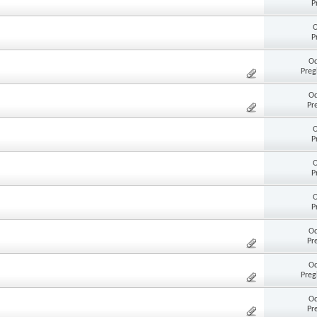
P
O
P
Od
Preg
Od
Pr
O
P
O
P
O
P
Od
Pr
Od
Preg
Od
Pr