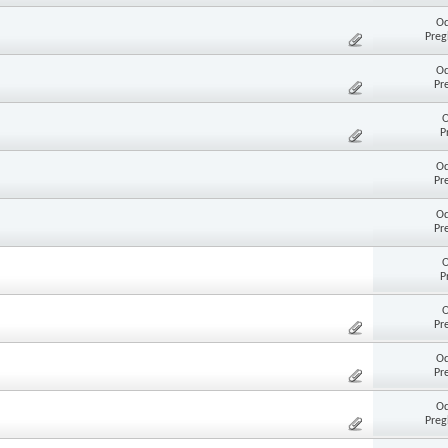
Od
Preg
Od
Pr
O
P
Od
Pr
Od
Pr
O
P
O
Pr
Od
Pr
Od
Preg