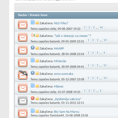
Naslov
/
Kreator teme
Zakačena:
NLO Files?
1
2
3
...
45
Temu započeo
ciefp
, 09-06-2007 19:22
Zakačena:
''laži o sletanju na mesec''?
1
2
3
...
19
Temu započeo
batamb
, 09-05-2009 23:31
Zakačena:
HAARP
1
2
3
...
4
Temu započeo
batamb
, 28-05-2008 23:54
Zakačena:
Misterije
1
2
3
...
21
Temu započeo
batamb
, 30-09-2006 04:41
Zakačena:
zona sumraka
1
2
3
...
14
Temu započeo
batamb
, 05-12-2007 23:58
Zakačena:
Mjesec
1
2
3
...
6
Temu započeo
ciefp
, 31-07-2008 19:25
Zakačena:
„Epidemija vakcina“
Temu započeo
batamb
, 01-11-2012 22:11
Zakačena:
Bio Sam Na Marsu
Temu započeo
TomislavM
, 13-06-2008 23:56