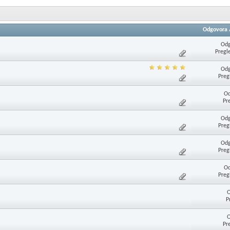
Odgovora
Odg
Pregl
Odg
Preg
Od
Pr
Odg
Preg
Odg
Preg
Od
Preg
O
P
O
Pr