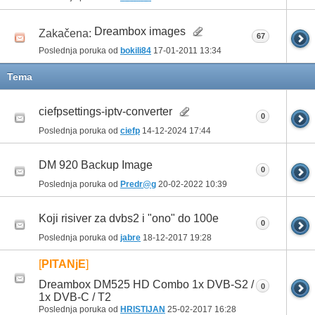
Dreambox images
Zakačena:
67
Poslednja poruka od
bokili84
17-01-2011
13:34
Tema
ciefpsettings-iptv-converter
0
Poslednja poruka od
ciefp
14-12-2024
17:44
DM 920 Backup Image
0
Poslednja poruka od
Predr@g
20-02-2022
10:39
Koji risiver za dvbs2 i "ono" do 100e
0
Poslednja poruka od
jabre
18-12-2017
19:28
[
PITANjE
]
Dreambox DM525 HD Combo 1x DVB-S2 /
0
1x DVB-C / T2
Poslednja poruka od
HRISTIJAN
25-02-2017
16:28