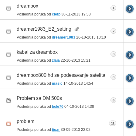
dreambox
1
Poslednja poruka od
ciefp
30-11-2013
19:38
dreamer1983_E2_setting
2
Poslednja poruka od
dreamer1983
26-10-2013
13:10
kabal za dreambox
3
Poslednja poruka od
zlaja
22-10-2013
15:21
dreambox800 hd se podesavanje satelita
0
Poslednja poruka od
masic
14-10-2013
14:54
Problem sa DM 500s
6
Poslednja poruka od
bole70
04-10-2013
14:38
problem
11
Poslednja poruka od
tigar
30-09-2013
22:02