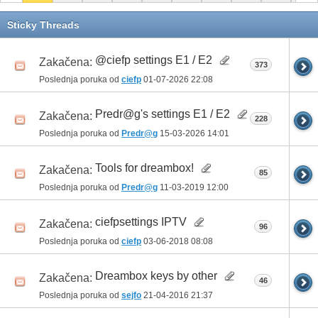
11
Sticky Threads
@ciefp settings E1 / E2
Zakačena:
373
Poslednja poruka od
ciefp
01-07-2026
22:08
Predr@g's settings E1 / E2
Zakačena:
228
Poslednja poruka od
Predr@g
15-03-2026
14:01
Tools for dreambox!
Zakačena:
85
Poslednja poruka od
Predr@g
11-03-2019
12:00
ciefpsettings IPTV
Zakačena:
96
Poslednja poruka od
ciefp
03-06-2018
08:08
Dreambox keys by other
Zakačena:
46
Poslednja poruka od
sejfo
21-04-2016
21:37