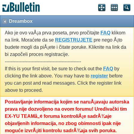
Dreambox
Ako je ovo vaÅ¡a prva poseta, prvo pročitajte
FAQ
klikom
na link. Moraćete da se
REGISTRUJETE
pre nego Å¡to
budete mogli da piÅ¡ete i čitate poruke. Kliknite na link da
bi započeli proces registracije.
---------------------------------------------------
If this is your first visit, be sure to check out the
FAQ
by
clicking the link above. You may have to
register
before
you can post and read messages. Click the register link
above to proceed.
Postavljanje informacija kojim se naruÅ¡avaju autorska
prava nije dozvoljeno na ovom forumu! Uređivački tim
EX-YU TEAMâ„¢ foruma kontroliÅ¡e sadrÅ¾aje
objavljenih informacija, no zbog obimnosti ipak nije
moguće izvrÅ¡iti kontrolu sadrÅ¾aja svih poruka.