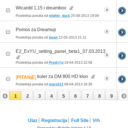
Wicardd 1.15 i dreambox
4
Poslednja poruka od
mighty_duck
25-08-2013
19:09
Pomos za Dreamup
0
Poslednja poruka od
jovan
12-05-2013
21:11
E2_ExYU_setting_panel_beta1_07.03.2013.
5
Poslednja poruka od
Predr@g
19-04-2013
22:58
kuler za DM 800 HD klon
[
PITANjE
]
5
Poslednja poruka od
mare012
08-04-2013
16:36
1
2
3
4
5
6
7
8
9
10
11
Ulaz
Registracija
Full Site
Vrh
Powered by vBulletin Version 4.2.5