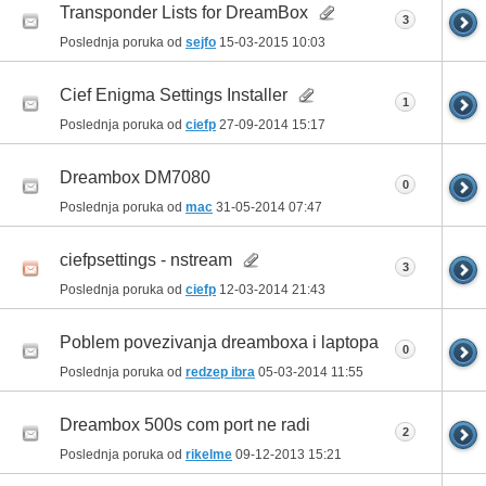
Transponder Lists for DreamBox
3
Poslednja poruka od
sejfo
15-03-2015
10:03
Cief Enigma Settings Installer
1
Poslednja poruka od
ciefp
27-09-2014
15:17
Dreambox DM7080
0
Poslednja poruka od
mac
31-05-2014
07:47
ciefpsettings - nstream
3
Poslednja poruka od
ciefp
12-03-2014
21:43
Poblem povezivanja dreamboxa i laptopa
0
Poslednja poruka od
redzep ibra
05-03-2014
11:55
Dreambox 500s com port ne radi
2
Poslednja poruka od
rikelme
09-12-2013
15:21