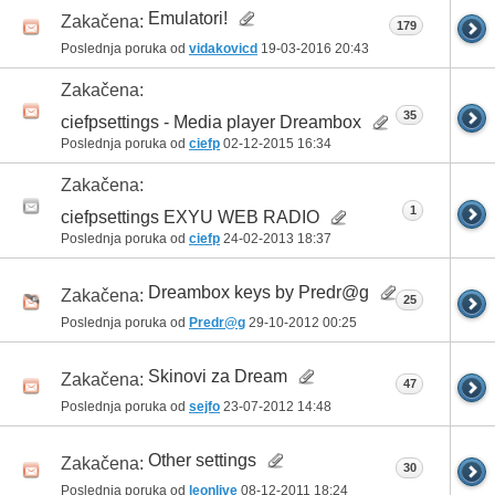
Emulatori!
Zakačena:
179
Poslednja poruka od
vidakovicd
19-03-2016
20:43
Zakačena:
35
ciefpsettings - Media player Dreambox
Poslednja poruka od
ciefp
02-12-2015
16:34
Zakačena:
1
ciefpsettings EXYU WEB RADIO
Poslednja poruka od
ciefp
24-02-2013
18:37
Dreambox keys by Predr@g
Zakačena:
25
Poslednja poruka od
Predr@g
29-10-2012
00:25
Skinovi za Dream
Zakačena:
47
Poslednja poruka od
sejfo
23-07-2012
14:48
Other settings
Zakačena:
30
Poslednja poruka od
leonlive
08-12-2011
18:24