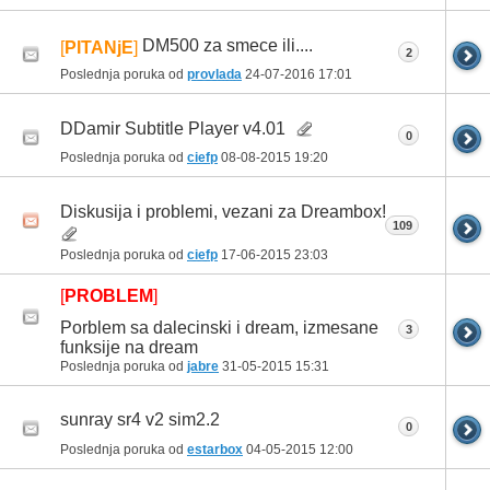
DM500 za smece ili....
[
PITANjE
]
2
Poslednja poruka od
provlada
24-07-2016
17:01
DDamir Subtitle Player v4.01
0
Poslednja poruka od
ciefp
08-08-2015
19:20
Diskusija i problemi, vezani za Dreambox!
109
Poslednja poruka od
ciefp
17-06-2015
23:03
[
PROBLEM
]
Porblem sa dalecinski i dream, izmesane
3
funksije na dream
Poslednja poruka od
jabre
31-05-2015
15:31
sunray sr4 v2 sim2.2
0
Poslednja poruka od
estarbox
04-05-2015
12:00