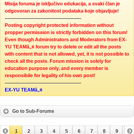
Misija foruma je isključivo edukacija, a svaki član je
odgovoran za zakonitost podataka koje objavljuje!
---------------------------------------------------
Posting copyright protected information without
propper permission is strictly forbidden on this forum!
Even though Administrators and Moderators from EX-
YU TEAMâ„¢ forum try to delete or edit all the posts
with content that is not allowed, yet, it is not possible to
check all the posts. Forum mission is solely for
education purpose only, and every member is
responsibile for legality of his own post!
---------------------------------------------------
EX-YU TEAMâ„¢
Go to Sub-Forums
1
2
3
4
5
6
7
8
9
10