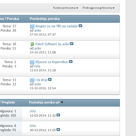
Funkcije foruma
Pretraga ovog foruma
ma / Poruka
Poslednja poruka
Tema: 17
Keygen za sw f80 pa nadalje
Poruka: 26
od
acko
27-03-2012,
07:37
Tema: 16
Patch Softweri by acko
Poruka: 51
od
acko
24-10-2011,
11:08
Tema: 2
Kljucevi za Kopernikus
Poruka: 3
od
ćela
12-03-2014,
11:28
Tema: 11
r3x dcip
Poruka: 12
od
acko
13-10-2010,
12:54
/
Pregleda
Poslednja poruka od
dgovora: 1
ćela
egleda: 105
12-03-2014,
11:32
dgovora: 6
ćela
regleda: 91
30-12-2012,
11:25