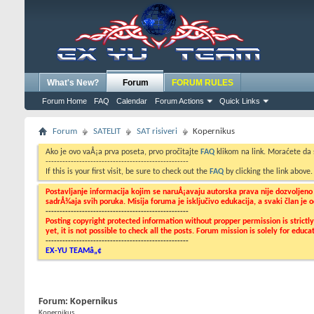
What's New?
Forum
FORUM RULES
Forum Home
FAQ
Calendar
Forum Actions
Quick Links
Forum
SATELIT
SAT risiveri
Kopernikus
Ako je ovo vaÅ¡a prva poseta, prvo pročitajte
FAQ
klikom na link. Moraćete da
---------------------------------------------------
If this is your first visit, be sure to check out the
FAQ
by clicking the link above
Postavljanje informacija kojim se naruÅ¡avaju autorska prava nije dozvoljen
sadrÅ¾aja svih poruka. Misija foruma je isključivo edukacija, a svaki član je
---------------------------------------------------
Posting copyright protected information without propper permission is strict
yet, it is not possible to check all the posts. Forum mission is solely for edu
---------------------------------------------------
EX-YU TEAMâ„¢
Forum:
Kopernikus
Kopernikus...