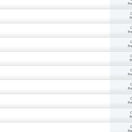
Pr
O
P
O
Pr
O
Pr
O
P
O
Pr
O
Pr
O
Pr
O
P
O
Pr