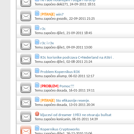
ne rade holandjani i bugari na dcip
Temu započeo
deki271
, 24-09-2011 18:51
[
PITANjE
]
win7
Temu započeo
gvozdic
, 22-09-2011 21:25
r3c
Temu započeo
djile1
, 21-09-2011 18:45
r3c i r3x
Temu započeo
djile1
, 09-09-2011 13:00
R3c korisnike podrzava C+Nederland na AStri .
Temu započeo
djile1
, 02-08-2011 21:24
Problem Kopernikus R3X
Temu započeo
aliump
, 06-02-2011 12:17
[
PROBLEM
]
Pomoc!!!
Temu započeo
dosada
, 16-01-2011 19:11
[
PITANjE
]
Sto efikasnije resenje.
Temu započeo
dosada
, 13-01-2011 20:34
kljucevi od dreamer 1983 ne otvaraju bullsat
Temu započeo
konicanin
, 06-01-2011 14:39
Kopernikus Cryptoworks
Temu započeo
djile1
, 26-12-2010 15:06