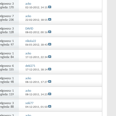
dgovora: 3
acko
egleda: 170
02-10-2012,
14:15
dgovora: 7
acko
egleda: 236
22-02-2012,
18:55
dgovora: 3
DAVID
egleda: 128
08-02-2012,
00:16
dgovora: 1
nikola22
regleda: 97
06-01-2012,
18:43
dgovora: 1
acko
regleda: 84
17-12-2011,
22:34
dgovora: 6
deki271
egleda: 155
17-12-2011,
18:14
dgovora: 1
acko
regleda: 98
08-12-2011,
17:27
dgovora: 1
acko
egleda: 119
08-12-2011,
14:23
dgovora: 3
seki77
regleda: 88
04-12-2011,
01:50
dgovora: 3
acko