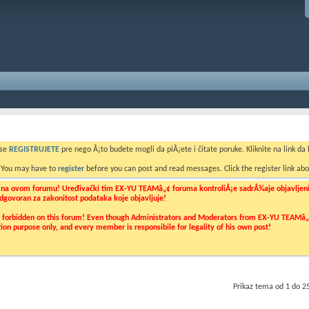
 se
REGISTRUJETE
pre nego Å¡to budete mogli da piÅ¡ete i čitate poruke. Kliknite na link da b
. You may have to
register
before you can post and read messages. Click the register link abo
o na ovom forumu! Uređivački tim EX-YU TEAMâ„¢ foruma kontroliÅ¡e sadrÅ¾aje objavljenih 
 odgovoran za zakonitost podataka koje objavljuje!
ly forbidden on this forum! Even though Administrators and Moderators from EX-YU TEAMâ„¢ f
cation purpose only, and every member is responsibile for legality of his own post!
Prikaz tema od 1 do 2