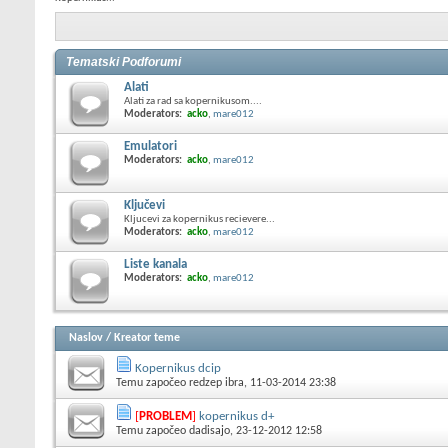
Tematski Podforumi
Alati
Alati za rad sa kopernikusom....
Moderators:
acko
,
mare012
Emulatori
Moderators:
acko
,
mare012
Ključevi
Kljucevi za kopernikus recievere...
Moderators:
acko
,
mare012
Liste kanala
Moderators:
acko
,
mare012
Naslov
/
Kreator teme
Kopernikus dcip
Temu započeo
redzep ibra
, 11-03-2014 23:38
[
PROBLEM
]
kopernikus d+
Temu započeo
dadisajo
, 23-12-2012 12:58