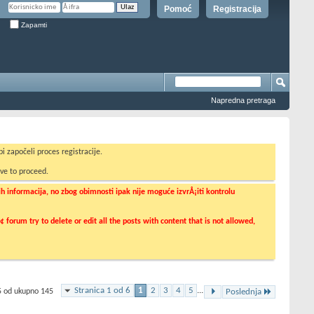
Pomoć
Registracija
Zapamti
Napredna pretraga
i započeli proces registracije.
ve to proceed.
informacija, no zbog obimnosti ipak nije moguće izvrÅ¡iti kontrolu
orum try to delete or edit all the posts with content that is not allowed,
Stranica 1 od 6
1
2
3
4
5
...
5 od ukupno 145
Poslednja