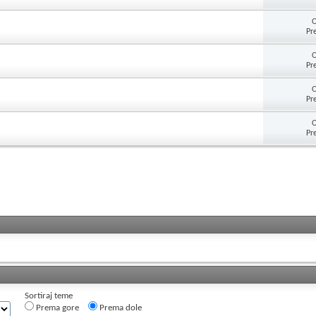
O
Pr
O
Pr
O
Pr
O
Pr
Sortiraj teme
Prema gore
Prema dole