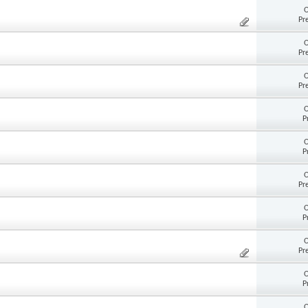
O
Pr
O
Pr
O
Pr
O
P
O
P
O
Pr
O
P
O
Pr
O
P
O