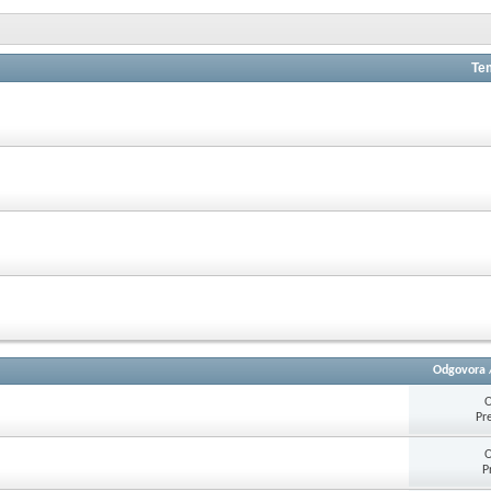
Te
Odgovora
O
Pr
O
P