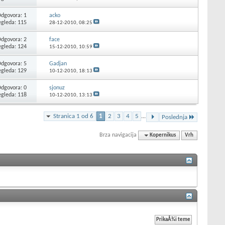
dgovora: 1
acko
egleda: 115
28-12-2010,
08:25
dgovora: 2
face
egleda: 124
15-12-2010,
10:59
dgovora: 5
Gadjan
egleda: 129
10-12-2010,
18:13
dgovora: 0
sjonuz
egleda: 118
10-12-2010,
13:13
Stranica 1 od 6
1
2
3
4
5
...
Poslednja
Brza navigacija
Kopernikus
Vrh