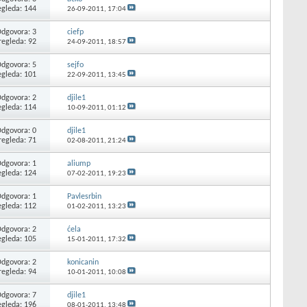
egleda: 144
26-09-2011,
17:04
dgovora: 3
ciefp
regleda: 92
24-09-2011,
18:57
dgovora: 5
sejfo
egleda: 101
22-09-2011,
13:45
dgovora: 2
djile1
egleda: 114
10-09-2011,
01:12
dgovora: 0
djile1
regleda: 71
02-08-2011,
21:24
dgovora: 1
aliump
egleda: 124
07-02-2011,
19:23
dgovora: 1
Pavlesrbin
egleda: 112
01-02-2011,
13:23
dgovora: 2
ćela
egleda: 105
15-01-2011,
17:32
dgovora: 2
konicanin
regleda: 94
10-01-2011,
10:08
dgovora: 7
djile1
egleda: 196
08-01-2011,
13:48