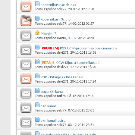
kopernikus r3x dcip+s
Temu započeo
seki77
, 20-09-2012 19:50
kopernikus r3x cip
Temu započeo
seki77
, 14-02-2012 01:27
Pitanje.. ?
Temu započeo
DAVID
, 05-02-2012 04:20
[
PROBLEM
]
R3X DCIP-problem sa pozicionerom
Temu započeo
deki271
, 29-11-2011 18:38
[
PITANjE
]
CCW Kljuc u kopernikus dci
Temu započeo
deki271
, 17-12-2011 18:20
R3X - Pitanje za Biss kanale
Temu započeo
deki271
, 20-11-2011 17:24
bugarski kanali
Temu započeo
toti74
, 08-12-2011 17:14
c+n kanali
Temu započeo
seki77
, 07-12-2011 23:01
c+n kanali astra
Temu započeo
seki77
, 03-12-2011 23:31