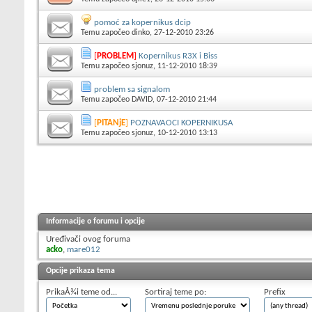
pomoć za kopernikus dcip
Temu započeo
dinko
, 27-12-2010 23:26
[
PROBLEM
]
Kopernikus R3X i Biss
Temu započeo
sjonuz
, 11-12-2010 18:39
problem sa signalom
Temu započeo
DAVID
, 07-12-2010 21:44
[
PITANjE
]
POZNAVAOCI KOPERNIKUSA
Temu započeo
sjonuz
, 10-12-2010 13:13
Informacije o forumu i opcije
Uređivači ovog foruma
acko
,
mare012
Opcije prikaza tema
PrikaÅ¾i teme od...
Sortiraj teme po:
Prefix