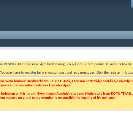
 se
REGISTRUJETE
pre nego Å¡to budete mogli da piÅ¡ete i čitate poruke. Kliknite na link da b
. You may have to
register
before you can post and read messages. Click the register link abo
o na ovom forumu! Uređivački tim EX-YU TEAMâ„¢ foruma kontroliÅ¡e sadrÅ¾aje objavljenih 
 odgovoran za zakonitost podataka koje objavljuje!
ly forbidden on this forum! Even though Administrators and Moderators from EX-YU TEAMâ„¢ f
cation purpose only, and every member is responsibile for legality of his own post!