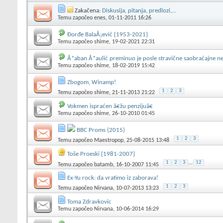
Zakačena:
Diskusija, pitanja, predlozi,...
Temu započeo
enes
, 01-11-2011 16:26
Đorđe BalaÅ¡ević {1953-2021}
Temu započeo
shime
, 19-02-2021 22:31
Å*aban Å*aulić preminuo je posle stravične saobraćajne n
Temu započeo
shime
, 18-02-2019 15:42
Zbogom, Winamp!
1
2
3
Temu započeo
shime
, 21-11-2013 21:22
Vokmen ispraćen â€žu penzijuâ€
Temu započeo
shime
, 26-10-2010 01:45
BBC Proms (2015)
1
2
3
Temu započeo
Maestropop
, 25-08-2015 13:48
Toše Proeski {1981-2007}
1
2
3
...
12
Temu započeo
batamb
, 16-10-2007 11:45
Ex-Yu rock: da vratimo iz zaborava!
1
2
3
Temu započeo
Nirvana
, 10-07-2013 13:23
Toma Zdravkovic
Temu započeo
Nirvana
, 10-06-2014 16:29