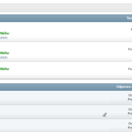
Te
ftkiller
 (PDF)
Po
ftkiller
 (PDF)
Po
ftkiller
Odgovora
Od
Pr
Od
Pr
Od
Pr