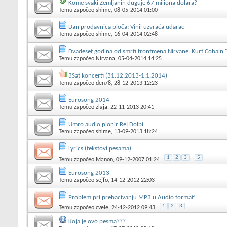
Kome svaki Zemljanin duguje 67 miliona dolara?
Temu započeo
shime
, 08-05-2014 01:00
Dan prodavnica ploča: Vinil uzvraća udarac
Temu započeo
shime
, 16-04-2014 02:48
Dvadeset godina od smrti frontmena Nirvane: Kurt Cobain "
Temu započeo
Nirvana
, 05-04-2014 14:25
3Sat koncerti (31.12.2013-1.1.2014)
Temu započeo
den78
, 28-12-2013 12:23
Eurosong 2014
Temu započeo
zlaja
, 22-11-2013 20:41
Umro audio pionir Rej Dolbi
Temu započeo
shime
, 13-09-2013 18:24
Lyrics (tekstovi pesama)
1
2
3
...
5
Temu započeo
Manon
, 09-12-2007 01:24
Eurosong 2013
Temu započeo
sejfo
, 14-12-2012 22:03
Problem pri prebacivanju MP3 u Audio format!
1
2
3
Temu započeo
cvele
, 24-12-2012 09:43
Koja je ovo pesma???