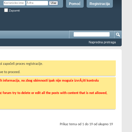
Pomoć
Registracija
Zapamti
Napredna pretraga
i započeli proces registracije.
ve to proceed.
informacija, no zbog obimnosti ipak nije moguće izvrÅ¡iti kontrolu
orum try to delete or edit all the posts with content that is not allowed,
Prikaz tema od 1 do 19 od ukupno 19