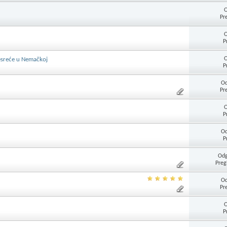
O
Pr
O
P
O
esreće u Nemačkoj
P
Od
Pr
O
P
Od
P
Odg
Preg
Od
Pr
O
P