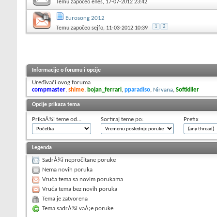
Temu započeo
enes
, 17-07-2012 23:42
Eurosong 2012
1
2
Temu započeo
sejfo
, 11-03-2012 10:39
Informacije o forumu i opcije
Uređivači ovog foruma
compmaster
,
shime
,
bojan_ferrari
,
pparadiso
,
Nirvana
,
Softkiller
Opcije prikaza tema
PrikaÅ¾i teme od...
Sortiraj teme po:
Prefix
Legenda
SadrÅ¾i nepročitane poruke
Nema novih poruka
Vruća tema sa novim porukama
Vruća tema bez novih poruka
Tema je zatvorena
Tema sadrÅ¾i vaÅ¡e poruke