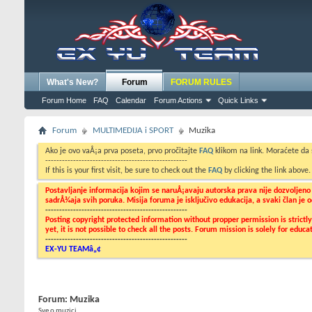
What's New?
Forum
FORUM RULES
Forum Home
FAQ
Calendar
Forum Actions
Quick Links
Forum
MULTIMEDIJA i SPORT
Muzika
Ako je ovo vaÅ¡a prva poseta, prvo pročitajte
FAQ
klikom na link. Moraćete da
---------------------------------------------------
If this is your first visit, be sure to check out the
FAQ
by clicking the link above
Postavljanje informacija kojim se naruÅ¡avaju autorska prava nije dozvoljen
sadrÅ¾aja svih poruka. Misija foruma je isključivo edukacija, a svaki član je
---------------------------------------------------
Posting copyright protected information without propper permission is strict
yet, it is not possible to check all the posts. Forum mission is solely for edu
---------------------------------------------------
EX-YU TEAMâ„¢
Forum:
Muzika
Sve o muzici...