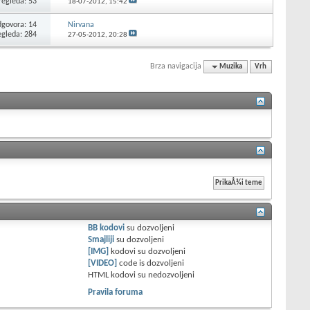
regleda: 53
18-07-2012,
15:42
govora: 14
Nirvana
egleda: 284
27-05-2012,
20:28
Brza navigacija
Muzika
Vrh
BB kodovi
su
dozvoljeni
Smajliji
su
dozvoljeni
[IMG]
kodovi su
dozvoljeni
[VIDEO]
code is
dozvoljeni
HTML kodovi su
nedozvoljeni
Pravila foruma