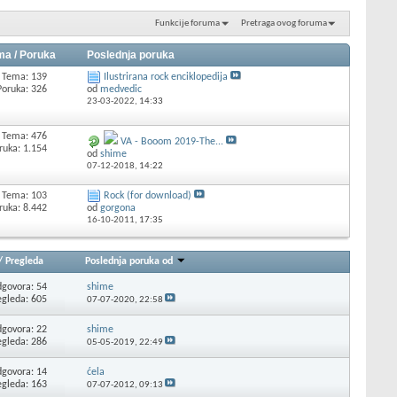
Funkcije foruma
Pretraga ovog foruma
ma / Poruka
Poslednja poruka
Tema: 139
Ilustrirana rock enciklopedija
Poruka: 326
od
medvedic
23-03-2022,
14:33
Tema: 476
VA - Booom 2019-The...
ruka: 1.154
od
shime
07-12-2018,
14:22
Tema: 103
Rock (for download)
ruka: 8.442
od
gorgona
16-10-2011,
17:35
/
Pregleda
Poslednja poruka od
govora: 54
shime
egleda: 605
07-07-2020,
22:58
govora: 22
shime
egleda: 286
05-05-2019,
22:49
govora: 14
ćela
egleda: 163
07-07-2012,
09:13