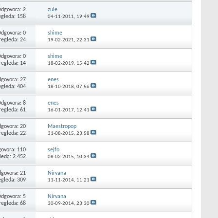
dgovora: 2
zule
egleda: 158
04-11-2011,
19:49
dgovora: 0
shime
regleda: 24
19-02-2021,
22:31
dgovora: 0
shime
regleda: 14
18-02-2019,
15:42
govora: 27
enes
egleda: 404
18-10-2018,
07:56
dgovora: 8
enes
regleda: 61
16-01-2017,
12:41
govora: 20
Maestropop
regleda: 22
31-08-2015,
23:58
ovora: 110
sejfo
leda: 2.452
08-02-2015,
10:34
govora: 21
Nirvana
egleda: 309
11-11-2014,
11:21
dgovora: 5
Nirvana
regleda: 68
30-09-2014,
23:30