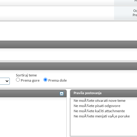
P
Od
Pr
Sortiraj teme
Prema gore
Prema dole
Pravila postovanja
Ne moÅ¾ete
otvarati nove teme
Ne moÅ¾ete
pisati odgovore
Ne moÅ¾ete
kačiti attachmente
Ne moÅ¾ete
menjati vaÅ¡e poruke