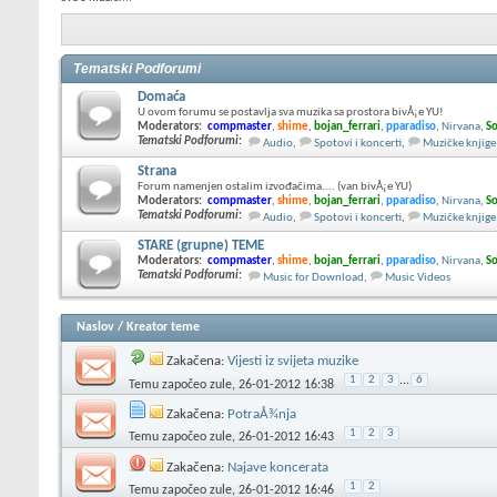
Tematski Podforumi
Domaća
U ovom forumu se postavlja sva muzika sa prostora bivÅ¡e YU!
Moderators:
compmaster
,
shime
,
bojan_ferrari
,
pparadiso
,
Nirvana
,
So
Tematski Podforumi
:
Audio
,
Spotovi i koncerti
,
Muzičke knjige
Strana
Forum namenjen ostalim izvođačima.... (van bivÅ¡e YU)
Moderators:
compmaster
,
shime
,
bojan_ferrari
,
pparadiso
,
Nirvana
,
So
Tematski Podforumi
:
Audio
,
Spotovi i koncerti
,
Muzičke knjige
STARE (grupne) TEME
Moderators:
compmaster
,
shime
,
bojan_ferrari
,
pparadiso
,
Nirvana
,
So
Tematski Podforumi
:
Music for Download
,
Music Videos
Naslov
/
Kreator teme
Zakačena:
Vijesti iz svijeta muzike
1
2
3
...
6
Temu započeo
zule
, 26-01-2012 16:38
Zakačena:
PotraÅ¾nja
1
2
3
Temu započeo
zule
, 26-01-2012 16:43
Zakačena:
Najave koncerata
1
2
Temu započeo
zule
, 26-01-2012 16:46