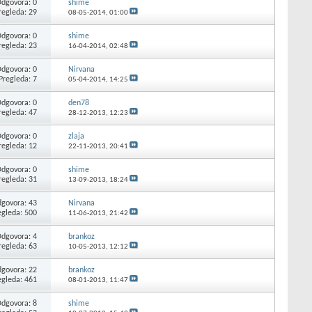
dgovora: 0
shime
regleda: 29
08-05-2014,
01:00
dgovora: 0
shime
regleda: 23
16-04-2014,
02:48
dgovora: 0
Nirvana
Pregleda: 7
05-04-2014,
14:25
dgovora: 0
den78
regleda: 47
28-12-2013,
12:23
dgovora: 0
zlaja
regleda: 12
22-11-2013,
20:41
dgovora: 0
shime
regleda: 31
13-09-2013,
18:24
govora: 43
Nirvana
egleda: 500
11-06-2013,
21:42
dgovora: 4
brankoz
regleda: 63
10-05-2013,
12:12
govora: 22
brankoz
egleda: 461
08-01-2013,
11:47
dgovora: 8
shime