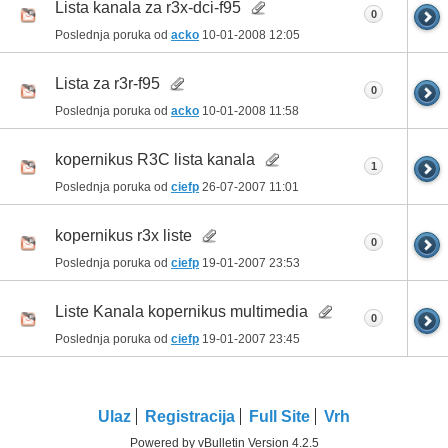
Lista kanala za r3x-dci-f95
0
Poslednja poruka od
acko
10-01-2008
12:05
Lista za r3r-f95
0
Poslednja poruka od
acko
10-01-2008
11:58
kopernikus R3C lista kanala
1
Poslednja poruka od
ciefp
26-07-2007
11:01
kopernikus r3x liste
0
Poslednja poruka od
ciefp
19-01-2007
23:53
Liste Kanala kopernikus multimedia
0
Poslednja poruka od
ciefp
19-01-2007
23:45
Ulaz
Registracija
Full Site
Vrh
Powered by vBulletin Version 4.2.5