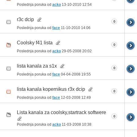
Poslednja poruka od
acko
13-10-2010
12:54
r3c dcip
0
Poslednja poruka od
face
11-10-2010
14:06
Coolsky f41 lista
0
Poslednja poruka od
acko
29-05-2008
20:02
lista kanala za s1x
0
Poslednja poruka od
face
04-04-2008
19:55
lista kanala kopernikus r3x dcip
0
Poslednja poruka od
face
12-03-2008
12:49
Lista kanala za coolsky,startrack softwere
0
Poslednja poruka od
acko
11-03-2008
10:38