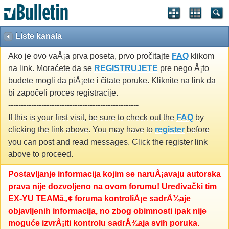
Liste kanala
Ako je ovo vaÅ¡a prva poseta, prvo pročitajte
FAQ
klikom
na link. Moraćete da se
REGISTRUJETE
pre nego Å¡to
budete mogli da piÅ¡ete i čitate poruke. Kliknite na link da
bi započeli proces registracije.
---------------------------------------------------
If this is your first visit, be sure to check out the
FAQ
by
clicking the link above. You may have to
register
before
you can post and read messages. Click the register link
above to proceed.
Postavljanje informacija kojim se naruÅ¡avaju autorska
prava nije dozvoljeno na ovom forumu! Uređivački tim
EX-YU TEAMâ„¢ foruma kontroliÅ¡e sadrÅ¾aje
objavljenih informacija, no zbog obimnosti ipak nije
moguće izvrÅ¡iti kontrolu sadrÅ¾aja svih poruka.