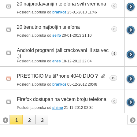
20 najprodavanijih telefona svih vremena
0
Poslednja poruka od
brankoz
25-01-2013
11:46
20 trenutno najboljih telefona
0
Poslednja poruka od
sejfo
20-01-2013
21:10
Android programi (ali crackovani ili sta vec
9
:))
Poslednja poruka od
enes
18-12-2012
22:04
PRESTIGIO MultiPhone 4040 DUO ?
19
Poslednja poruka od
brankoz
05-12-2012
20:48
Firefox dostupan na većem broju telefona
0
Poslednja poruka od
shime
21-11-2012
02:35
1
2
3