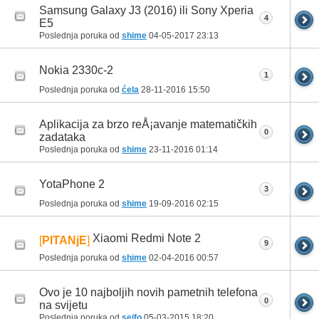
Samsung Galaxy J3 (2016) ili Sony Xperia
4
E5
Poslednja poruka od
shime
04-05-2017
23:13
Nokia 2330c-2
1
Poslednja poruka od
ćela
28-11-2016
15:50
Aplikacija za brzo reÅ¡avanje matematičkih
0
zadataka
Poslednja poruka od
shime
23-11-2016
01:14
YotaPhone 2
3
Poslednja poruka od
shime
19-09-2016
02:15
Xiaomi Redmi Note 2
[
PITANjE
]
9
Poslednja poruka od
shime
02-04-2016
00:57
Ovo je 10 najboljih novih pametnih telefona
0
na svijetu
Poslednja poruka od
sejfo
05-03-2015
18:20