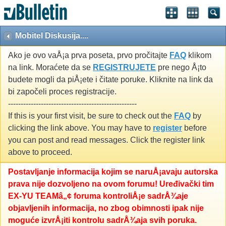
Mobitel Diskusija....
Ako je ovo vaÅ¡a prva poseta, prvo pročitajte
FAQ
klikom
na link. Moraćete da se
REGISTRUJETE
pre nego Å¡to
budete mogli da piÅ¡ete i čitate poruke. Kliknite na link da
bi započeli proces registracije.
---------------------------------------------------
If this is your first visit, be sure to check out the
FAQ
by
clicking the link above. You may have to
register
before
you can post and read messages. Click the register link
above to proceed.
Postavljanje informacija kojim se naruÅ¡avaju autorska
prava nije dozvoljeno na ovom forumu! Uređivački tim
EX-YU TEAMâ„¢ foruma kontroliÅ¡e sadrÅ¾aje
objavljenih informacija, no zbog obimnosti ipak nije
moguće izvrÅ¡iti kontrolu sadrÅ¾aja svih poruka.