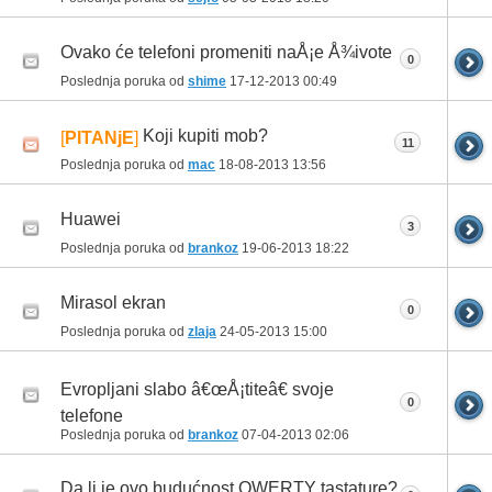
Ovako će telefoni promeniti naÅ¡e Å¾ivote
0
Poslednja poruka od
shime
17-12-2013
00:49
Koji kupiti mob?
[
PITANjE
]
11
Poslednja poruka od
mac
18-08-2013
13:56
Huawei
3
Poslednja poruka od
brankoz
19-06-2013
18:22
Mirasol ekran
0
Poslednja poruka od
zlaja
24-05-2013
15:00
Evropljani slabo â€œÅ¡titeâ€ svoje
0
telefone
Poslednja poruka od
brankoz
07-04-2013
02:06
Da li je ovo budućnost QWERTY tastature?