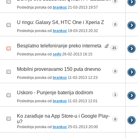
0
Poslednja poruka od
brankoz
21-03-2013
19:57
U ringu: Galaxy S4, HTC One i Xperia Z
0
Poslednja poruka od
brankoz
19-03-2013
20:32
Besplatno telefoniranje preko interneta
21
Poslednja poruka od
sejfo
26-02-2013
16:15
Mobilni proveravamo 150 puta dnevno
0
Poslednja poruka od
brankoz
11-02-2013
12:23
Uskoro - Punjenje baterija dodirom
1
Poslednja poruka od
brankoz
11-02-2013
12:01
Ko zarađuje na App Store-u i Google Play-
0
u?
Poslednja poruka od
brankoz
25-01-2013
20:00