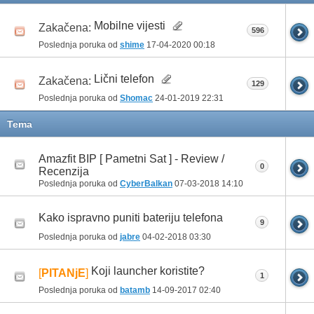
Mobilne vijesti
Zakačena:
596
Poslednja poruka od
shime
17-04-2020
00:18
Lični telefon
Zakačena:
129
Poslednja poruka od
Shomac
24-01-2019
22:31
Tema
Amazfit BIP [ Pametni Sat ] - Review /
0
Recenzija
Poslednja poruka od
CyberBalkan
07-03-2018
14:10
Kako ispravno puniti bateriju telefona
9
Poslednja poruka od
jabre
04-02-2018
03:30
Koji launcher koristite?
[
PITANjE
]
1
Poslednja poruka od
batamb
14-09-2017
02:40