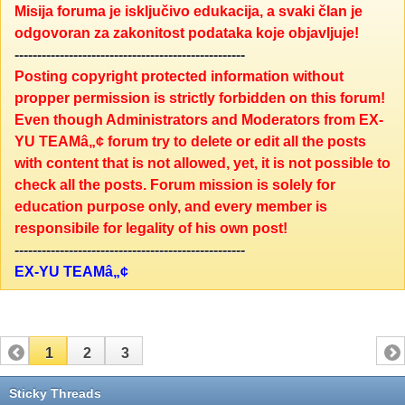
Misija foruma je isključivo edukacija, a svaki član je
odgovoran za zakonitost podataka koje objavljuje!
---------------------------------------------------
Posting copyright protected information without
propper permission is strictly forbidden on this forum!
Even though Administrators and Moderators from EX-
YU TEAMâ„¢ forum try to delete or edit all the posts
with content that is not allowed, yet, it is not possible to
check all the posts. Forum mission is solely for
education purpose only, and every member is
responsibile for legality of his own post!
---------------------------------------------------
EX-YU TEAMâ„¢
1
2
3
Sticky Threads