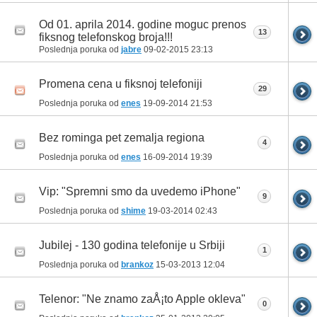
Od 01. aprila 2014. godine moguc prenos
13
fiksnog telefonskog broja!!!
Poslednja poruka od
jabre
09-02-2015
23:13
Promena cena u fiksnoj telefoniji
29
Poslednja poruka od
enes
19-09-2014
21:53
Bez rominga pet zemalja regiona
4
Poslednja poruka od
enes
16-09-2014
19:39
Vip: "Spremni smo da uvedemo iPhone"
9
Poslednja poruka od
shime
19-03-2014
02:43
Jubilej - 130 godina telefonije u Srbiji
1
Poslednja poruka od
brankoz
15-03-2013
12:04
Telenor: "Ne znamo zaÅ¡to Apple okleva"
0