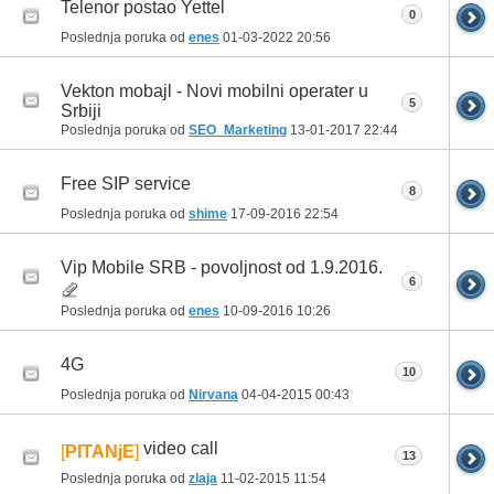
Telenor postao Yettel
0
Poslednja poruka od
enes
01-03-2022
20:56
Vekton mobajl - Novi mobilni operater u
5
Srbiji
Poslednja poruka od
SEO_Marketing
13-01-2017
22:44
Free SIP service
8
Poslednja poruka od
shime
17-09-2016
22:54
Vip Mobile SRB - povoljnost od 1.9.2016.
6
Poslednja poruka od
enes
10-09-2016
10:26
4G
10
Poslednja poruka od
Nirvana
04-04-2015
00:43
video call
[
PITANjE
]
13
Poslednja poruka od
zlaja
11-02-2015
11:54