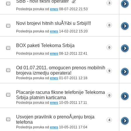
SBB - novi fiksni operater
3
Poslednja poruka od
enes
08-07-2012
21:53
Novi brojevi hitnih sluÅ¾bi u Srbiji!!!
0
Poslednja poruka od
enes
14-02-2012
15:20
BOX paketi Telekoma Srbija
0
Poslednja poruka od
enes
08-12-2011
22:41
Od 01.07.2011. omogucen prenos mobilnih
9
brojeva izmedju operatera!
Poslednja poruka od
enes
01-07-2011
12:18
Placanje racuna fiksne telefonije Telekoma
0
Srbija platnim karticama
Poslednja poruka od
enes
10-05-2011
17:11
Usvojen pravilnik o prenoÅ¡enju broja
4
telefona
Poslednja poruka od
enes
10-05-2011
17:04