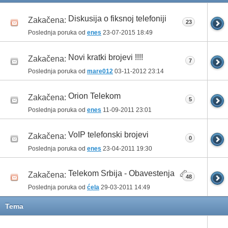
Diskusija o fiksnoj telefoniji
Zakačena:
23
Poslednja poruka od
enes
23-07-2015
18:49
Novi kratki brojevi !!!!
Zakačena:
7
Poslednja poruka od
mare012
03-11-2012
23:14
Orion Telekom
Zakačena:
5
Poslednja poruka od
enes
11-09-2011
23:01
VoIP telefonski brojevi
Zakačena:
0
Poslednja poruka od
enes
23-04-2011
19:30
Telekom Srbija - Obavestenja
Zakačena:
48
Poslednja poruka od
ćela
29-03-2011
14:49
Tema