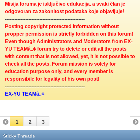
Misija foruma je isključivo edukacija, a svaki član je
odgovoran za zakonitost podataka koje objavljuje!
---------------------------------------------------
Posting copyright protected information without
propper permission is strictly forbidden on this forum!
Even though Administrators and Moderators from EX-
YU TEAMâ„¢ forum try to delete or edit all the posts
with content that is not allowed, yet, it is not possible to
check all the posts. Forum mission is solely for
education purpose only, and every member is
responsibile for legality of his own post!
---------------------------------------------------
EX-YU TEAMâ„¢
1
2
3
Sticky Threads