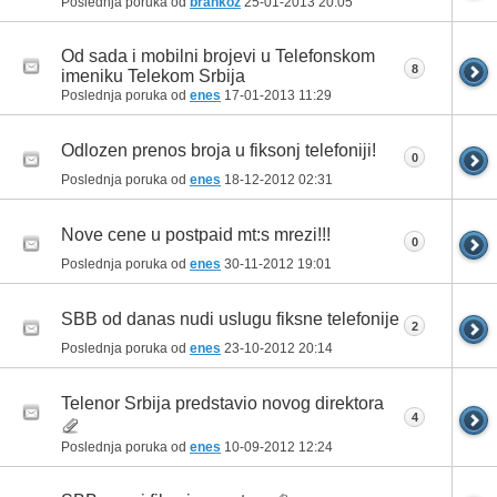
Poslednja poruka od
brankoz
25-01-2013
20:05
Od sada i mobilni brojevi u Telefonskom
8
imeniku Telekom Srbija
Poslednja poruka od
enes
17-01-2013
11:29
Odlozen prenos broja u fiksonj telefoniji!
0
Poslednja poruka od
enes
18-12-2012
02:31
Nove cene u postpaid mt:s mrezi!!!
0
Poslednja poruka od
enes
30-11-2012
19:01
SBB od danas nudi uslugu fiksne telefonije
2
Poslednja poruka od
enes
23-10-2012
20:14
Telenor Srbija predstavio novog direktora
4
Poslednja poruka od
enes
10-09-2012
12:24