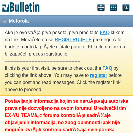
Motorola
Ako je ovo vaÅ¡a prva poseta, prvo pročitajte
FAQ
klikom
na link. Moraćete da se
REGISTRUJETE
pre nego Å¡to
budete mogli da piÅ¡ete i čitate poruke. Kliknite na link da
bi započeli proces registracije.
---------------------------------------------------
If this is your first visit, be sure to check out the
FAQ
by
clicking the link above. You may have to
register
before
you can post and read messages. Click the register link
above to proceed.
Postavljanje informacija kojim se naruÅ¡avaju autorska
prava nije dozvoljeno na ovom forumu! Uređivački tim
EX-YU TEAMâ„¢ foruma kontroliÅ¡e sadrÅ¾aje
objavljenih informacija, no zbog obimnosti ipak nije
moguće izvrÅ¡iti kontrolu sadrÅ¾aja svih poruka.