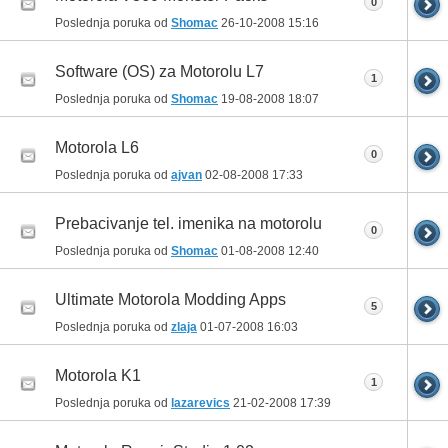
0
Poslednja poruka od
Shomac
26-10-2008
15:16
Software (OS) za Motorolu L7
1
Poslednja poruka od
Shomac
19-08-2008
18:07
Motorola L6
0
Poslednja poruka od
ajvan
02-08-2008
17:33
Prebacivanje tel. imenika na motorolu
0
Poslednja poruka od
Shomac
01-08-2008
12:40
Ultimate Motorola Modding Apps
5
Poslednja poruka od
zlaja
01-07-2008
16:03
Motorola K1
1
Poslednja poruka od
lazarevics
21-02-2008
17:39