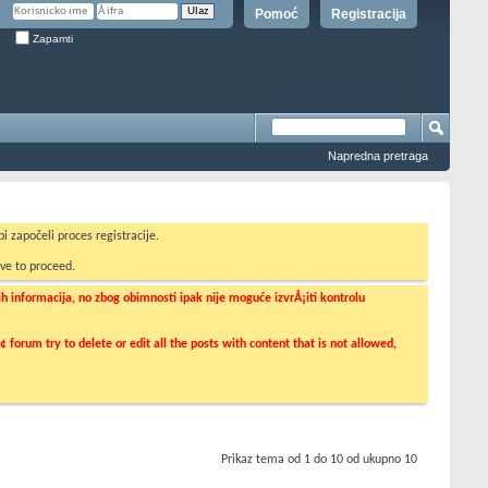
Pomoć
Registracija
Zapamti
Napredna pretraga
i započeli proces registracije.
ve to proceed.
informacija, no zbog obimnosti ipak nije moguće izvrÅ¡iti kontrolu
orum try to delete or edit all the posts with content that is not allowed,
Prikaz tema od 1 do 10 od ukupno 10