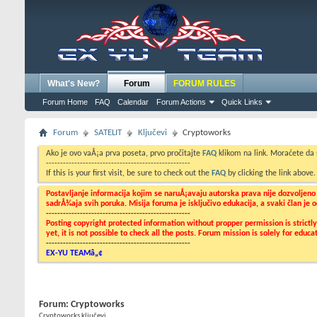
What's New?
Forum
FORUM RULES
Forum Home
FAQ
Calendar
Forum Actions
Quick Links
Forum
SATELIT
Ključevi
Cryptoworks
Ako je ovo vaÅ¡a prva poseta, prvo pročitajte
FAQ
klikom na link. Moraćete da
---------------------------------------------------
If this is your first visit, be sure to check out the
FAQ
by clicking the link above
Postavljanje informacija kojim se naruÅ¡avaju autorska prava nije dozvoljen
sadrÅ¾aja svih poruka. Misija foruma je isključivo edukacija, a svaki član je
---------------------------------------------------
Posting copyright protected information without propper permission is strict
yet, it is not possible to check all the posts. Forum mission is solely for edu
---------------------------------------------------
EX-YU TEAMâ„¢
Forum:
Cryptoworks
Cryptoworks ključevi...