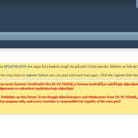
 se
REGISTRUJETE
pre nego Å¡to budete mogli da piÅ¡ete i čitate poruke. Kliknite na link da b
. You may have to
register
before you can post and read messages. Click the register link abo
o na ovom forumu! Uređivački tim EX-YU TEAMâ„¢ foruma kontroliÅ¡e sadrÅ¾aje objavljenih 
 odgovoran za zakonitost podataka koje objavljuje!
ly forbidden on this forum! Even though Administrators and Moderators from EX-YU TEAMâ„¢ f
cation purpose only, and every member is responsibile for legality of his own post!