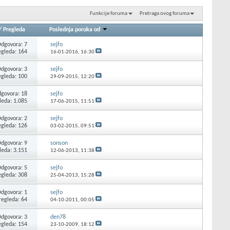
Funkcije foruma
Pretraga ovog foruma
/
Pregleda
Poslednja poruka od
dgovora: 7
sejfo
egleda: 164
16-01-2016,
16:30
dgovora: 3
sejfo
egleda: 100
29-09-2015,
12:20
govora: 18
sejfo
leda: 1.085
17-06-2015,
11:51
dgovora: 2
sejfo
egleda: 126
03-02-2015,
09:51
dgovora: 9
sonson
leda: 3.151
12-06-2013,
11:38
dgovora: 5
sejfo
egleda: 308
25-04-2013,
15:28
dgovora: 1
sejfo
regleda: 64
04-10-2011,
00:05
dgovora: 3
den78
egleda: 154
23-10-2009,
18:12