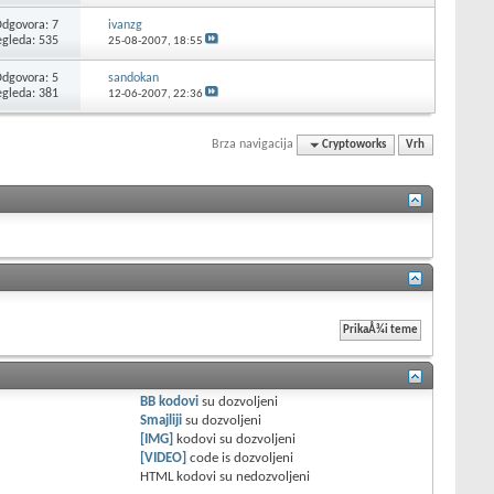
dgovora: 7
ivanzg
egleda: 535
25-08-2007,
18:55
dgovora: 5
sandokan
egleda: 381
12-06-2007,
22:36
Brza navigacija
Cryptoworks
Vrh
BB kodovi
su
dozvoljeni
Smajliji
su
dozvoljeni
[IMG]
kodovi su
dozvoljeni
[VIDEO]
code is
dozvoljeni
HTML kodovi su
nedozvoljeni