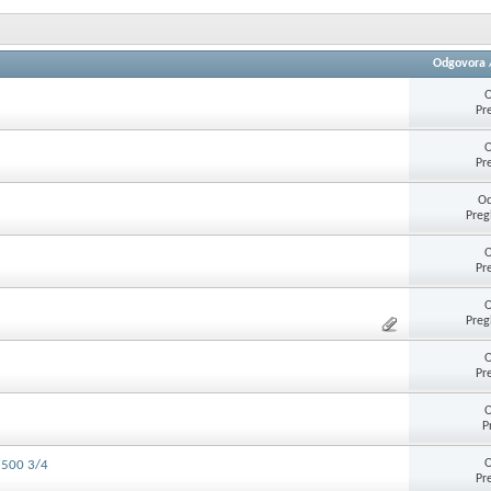
Odgovora
O
Pr
O
Pr
Od
Preg
O
Pr
O
Preg
O
Pr
O
P
O
7500 3/4
Pr