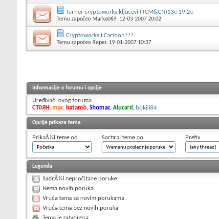
Turner cryptoworks kljucevi (TCM&CN)13e 19.2e
Temu započeo
Marko069
, 12-03-2007 20:02
Cryptoworks i Cartoon???
Temu započeo
Reper
, 19-01-2007 10:37
Informacije o forumu i opcije
Uređivači ovog foruma
CT0ЯH
,
mac
,
batamb
,
Shomac
,
Alucard
,
bokili84
Opcije prikaza tema
PrikaÅ¾i teme od...
Sortiraj teme po:
Prefix
Legenda
SadrÅ¾i nepročitane poruke
Nema novih poruka
Vruća tema sa novim porukama
Vruća tema bez novih poruka
Tema je zatvorena