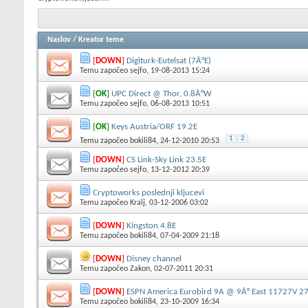
Naslov
/
Kreator teme
[
DOWN
]
Digiturk-Eutelsat (7Â°E)
Temu započeo
sejfo
, 19-08-2013 15:24
[
OK
]
UPC Direct @ Thor, 0.8Â°W
Temu započeo
sejfo
, 06-08-2013 10:51
[
OK
]
Keys Austria/ORF 19.2E
1
2
Temu započeo
bokili84
, 24-12-2010 20:53
[
DOWN
]
CS Link-Sky Link 23.5E
Temu započeo
sejfo
, 13-12-2012 20:39
Cryptoworks poslednji kljucevi
Temu započeo
Kralj
, 03-12-2006 03:02
[
DOWN
]
Kingston 4.8E
Temu započeo
bokili84
, 07-04-2009 21:18
[
DOWN
]
Disney channel
Temu započeo
Zakon
, 02-07-2011 20:31
[
DOWN
]
ESPN America Eurobird 9A @ 9Â° East 11727V 2
Temu započeo
bokili84
, 23-10-2009 16:34