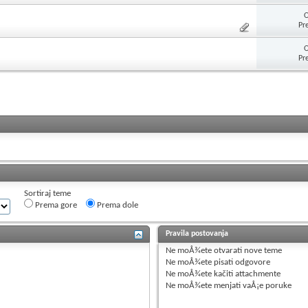
O
Pr
O
Pr
Sortiraj teme
Prema gore
Prema dole
Pravila postovanja
Ne moÅ¾ete
otvarati nove teme
Ne moÅ¾ete
pisati odgovore
Ne moÅ¾ete
kačiti attachmente
Ne moÅ¾ete
menjati vaÅ¡e poruke