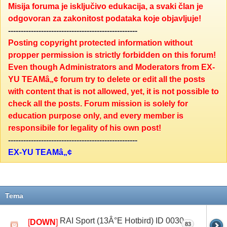
Misija foruma je isključivo edukacija, a svaki član je
odgovoran za zakonitost podataka koje objavljuje!
---------------------------------------------------
Posting copyright protected information without
propper permission is strictly forbidden on this forum!
Even though Administrators and Moderators from EX-
YU TEAMâ„¢ forum try to delete or edit all the posts
with content that is not allowed, yet, it is not possible to
check all the posts. Forum mission is solely for
education purpose only, and every member is
responsibile for legality of his own post!
---------------------------------------------------
EX-YU TEAMâ„¢
Tema
RAI Sport (13Â°E Hotbird) ID 0030
[
DOWN
]
83