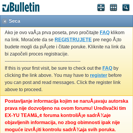
Seca
Ako je ovo vaÅ¡a prva poseta, prvo pročitajte
FAQ
klikom
na link. Moraćete da se
REGISTRUJETE
pre nego Å¡to
budete mogli da piÅ¡ete i čitate poruke. Kliknite na link da
bi započeli proces registracije.
---------------------------------------------------
If this is your first visit, be sure to check out the
FAQ
by
clicking the link above. You may have to
register
before
you can post and read messages. Click the register link
above to proceed.
Postavljanje informacija kojim se naruÅ¡avaju autorska
prava nije dozvoljeno na ovom forumu! Uređivački tim
EX-YU TEAMâ„¢ foruma kontroliÅ¡e sadrÅ¾aje
objavljenih informacija, no zbog obimnosti ipak nije
moguće izvrÅ¡iti kontrolu sadrÅ¾aja svih poruka.