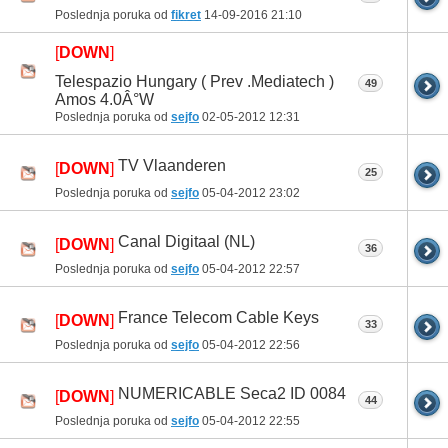
Poslednja poruka od
fikret
14-09-2016
21:10
[
DOWN
]
Telespazio Hungary ( Prev .Mediatech )
49
Amos 4.0Â°W
Poslednja poruka od
sejfo
02-05-2012
12:31
TV Vlaanderen
[
DOWN
]
25
Poslednja poruka od
sejfo
05-04-2012
23:02
Canal Digitaal (NL)
[
DOWN
]
36
Poslednja poruka od
sejfo
05-04-2012
22:57
France Telecom Cable Keys
[
DOWN
]
33
Poslednja poruka od
sejfo
05-04-2012
22:56
NUMERICABLE Seca2 ID 0084
[
DOWN
]
44
Poslednja poruka od
sejfo
05-04-2012
22:55