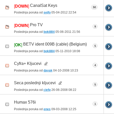
CanalSat Keys
[
DOWN
]
50
Poslednja poruka od
sejfo
05-04-2012
22:54
Pro TV
[
DOWN
]
9
Poslednja poruka od
bokili84
05-06-2011
21:56
BETV ident 009B (cable) (Belgium)
[
OK
]
5
Poslednja poruka od
bokili84
05-11-2010
18:08
Cyfra+ Kljucevi
4
Poslednja poruka od
dayak
04-10-2008
10:23
Seca poslednji kljucevi
5
Poslednja poruka od
ciefp
26-06-2008
08:22
Humax 576i
1
Poslednja poruka od
enes
09-03-2008
12:25