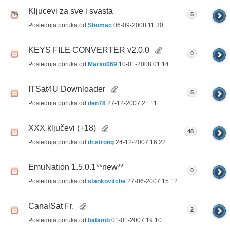
Kljucevi za sve i svasta
5
Poslednja poruka od
Shomac
06-09-2008
11:30
KEYS FILE CONVERTER v2.0.0
0
Poslednja poruka od
Marko069
10-01-2008
01:14
ITSat4U Downloader
5
Poslednja poruka od
den78
27-12-2007
21:11
XXX ključevi (+18)
48
Poslednja poruka od
dr.strong
24-12-2007
16:22
EmuNation 1.5.0.1**new**
0
Poslednja poruka od
stankovitche
27-06-2007
15:12
CanalSat Fr.
2
Poslednja poruka od
batamb
01-01-2007
19:10