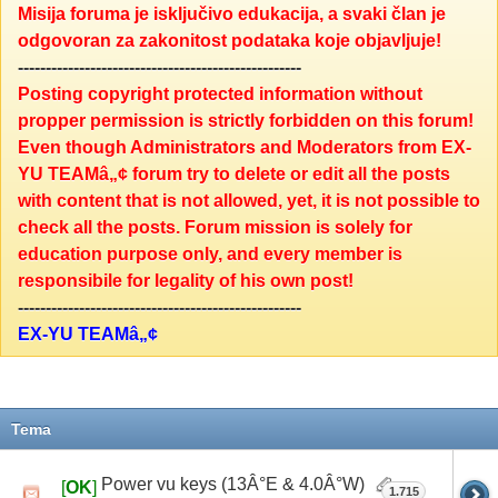
Misija foruma je isključivo edukacija, a svaki član je
odgovoran za zakonitost podataka koje objavljuje!
---------------------------------------------------
Posting copyright protected information without
propper permission is strictly forbidden on this forum!
Even though Administrators and Moderators from EX-
YU TEAMâ„¢ forum try to delete or edit all the posts
with content that is not allowed, yet, it is not possible to
check all the posts. Forum mission is solely for
education purpose only, and every member is
responsibile for legality of his own post!
---------------------------------------------------
EX-YU TEAMâ„¢
Tema
Power vu keys (13Â°E & 4.0Â°W)
[
OK
]
1.715