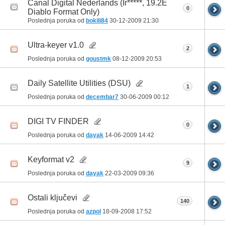
Canal Digital Nederlands (Ir*****, 19.2E
0
Diablo Format Only)
Poslednja poruka od
bokili84
30-12-2009
21:30
Ultra-keyer v1.0
2
Poslednja poruka od
goustmk
08-12-2009
20:53
Daily Satellite Utilities (DSU)
1
Poslednja poruka od
decembar7
30-06-2009
00:12
DIGI TV FINDER
0
Poslednja poruka od
dayak
14-06-2009
14:42
Keyformat v2
9
Poslednja poruka od
dayak
22-03-2009
09:36
Ostali ključevi
140
Poslednja poruka od
azpol
18-09-2008
17:52