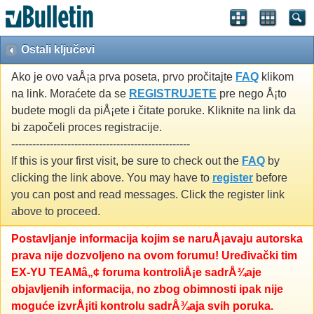
Ostali ključevi
Ako je ovo vaÅ¡a prva poseta, prvo pročitajte
FAQ
klikom
na link. Moraćete da se
REGISTRUJETE
pre nego Å¡to
budete mogli da piÅ¡ete i čitate poruke. Kliknite na link da
bi započeli proces registracije.
---------------------------------------------------
If this is your first visit, be sure to check out the
FAQ
by
clicking the link above. You may have to
register
before
you can post and read messages. Click the register link
above to proceed.
Postavljanje informacija kojim se naruÅ¡avaju autorska
prava nije dozvoljeno na ovom forumu! Uređivački tim
EX-YU TEAMâ„¢ foruma kontroliÅ¡e sadrÅ¾aje
objavljenih informacija, no zbog obimnosti ipak nije
moguće izvrÅ¡iti kontrolu sadrÅ¾aja svih poruka.