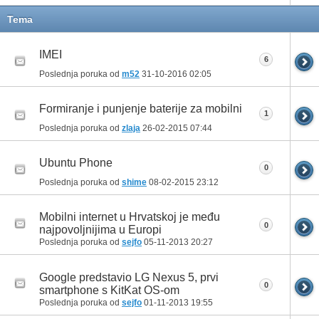
Tema
IMEI
6
Poslednja poruka od
m52
31-10-2016
02:05
Formiranje i punjenje baterije za mobilni
1
Poslednja poruka od
zlaja
26-02-2015
07:44
Ubuntu Phone
0
Poslednja poruka od
shime
08-02-2015
23:12
Mobilni internet u Hrvatskoj je među
0
najpovoljnijima u Europi
Poslednja poruka od
sejfo
05-11-2013
20:27
Google predstavio LG Nexus 5, prvi
0
smartphone s KitKat OS-om
Poslednja poruka od
sejfo
01-11-2013
19:55