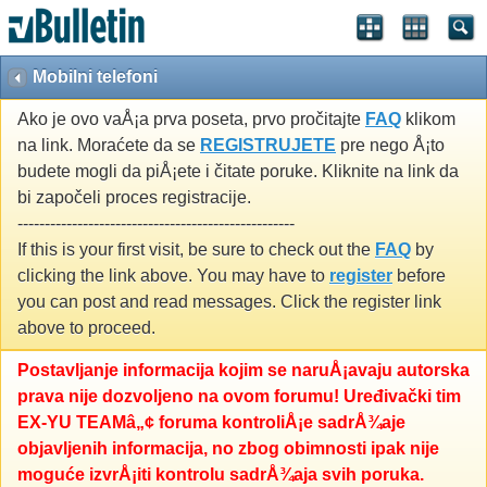
Mobilni telefoni
Ako je ovo vaÅ¡a prva poseta, prvo pročitajte
FAQ
klikom
na link. Moraćete da se
REGISTRUJETE
pre nego Å¡to
budete mogli da piÅ¡ete i čitate poruke. Kliknite na link da
bi započeli proces registracije.
---------------------------------------------------
If this is your first visit, be sure to check out the
FAQ
by
clicking the link above. You may have to
register
before
you can post and read messages. Click the register link
above to proceed.
Postavljanje informacija kojim se naruÅ¡avaju autorska
prava nije dozvoljeno na ovom forumu! Uređivački tim
EX-YU TEAMâ„¢ foruma kontroliÅ¡e sadrÅ¾aje
objavljenih informacija, no zbog obimnosti ipak nije
moguće izvrÅ¡iti kontrolu sadrÅ¾aja svih poruka.