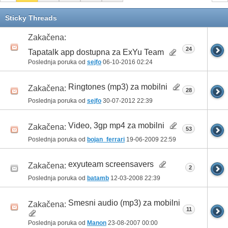
Sticky Threads
Zakačena:
24
Tapatalk app dostupna za ExYu Team
Poslednja poruka od
sejfo
06-10-2016
02:24
Ringtones (mp3) za mobilni
Zakačena:
28
Poslednja poruka od
sejfo
30-07-2012
22:39
Video, 3gp mp4 za mobilni
Zakačena:
53
Poslednja poruka od
bojan_ferrari
19-06-2009
22:59
exyuteam screensavers
Zakačena:
2
Poslednja poruka od
batamb
12-03-2008
22:39
Smesni audio (mp3) za mobilni
Zakačena:
11
Poslednja poruka od
Manon
23-08-2007
00:00