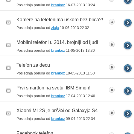
Poslednja poruka od
brankoz
16-07-2013
13:24
Kamere na telefonima uskoro bez blica?!
3
Poslednja poruka od
zlaja
10-06-2013
22:32
Mobilni telefoni u 2014. brojniji od ljudi
0
Poslednja poruka od
brankoz
11-05-2013
13:30
Telefon za decu
0
Poslednja poruka od
brankoz
10-05-2013
11:50
Prvi smartfon na svetu: IBM Simon!
0
Poslednja poruka od
brankoz
17-04-2013
12:40
Xiaomi MI-2S je brÅ¾i od Galaxyja S4
0
Poslednja poruka od
brankoz
09-04-2013
22:34
Facebook telefon