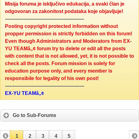
Misija foruma je isključivo edukacija, a svaki član je
odgovoran za zakonitost podataka koje objavljuje!
---------------------------------------------------
Posting copyright protected information without
propper permission is strictly forbidden on this forum!
Even though Administrators and Moderators from EX-
YU TEAMâ„¢ forum try to delete or edit all the posts
with content that is not allowed, yet, it is not possible to
check all the posts. Forum mission is solely for
education purpose only, and every member is
responsibile for legality of his own post!
---------------------------------------------------
EX-YU TEAMâ„¢
Go to Sub-Forums
1
2
3
4
5