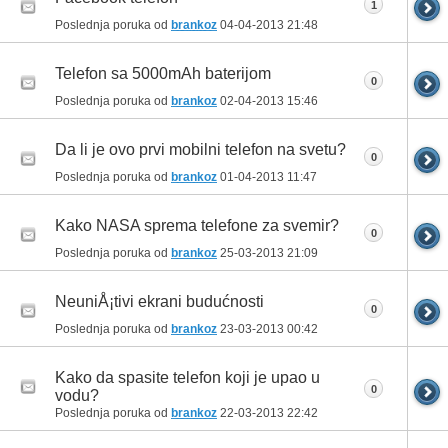
1
Poslednja poruka od
brankoz
04-04-2013
21:48
Telefon sa 5000mAh baterijom
0
Poslednja poruka od
brankoz
02-04-2013
15:46
Da li je ovo prvi mobilni telefon na svetu?
0
Poslednja poruka od
brankoz
01-04-2013
11:47
Kako NASA sprema telefone za svemir?
0
Poslednja poruka od
brankoz
25-03-2013
21:09
NeuniÅ¡tivi ekrani budućnosti
0
Poslednja poruka od
brankoz
23-03-2013
00:42
Kako da spasite telefon koji je upao u
0
vodu?
Poslednja poruka od
brankoz
22-03-2013
22:42