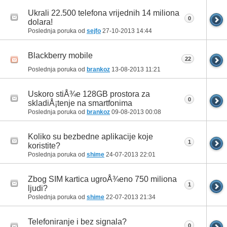
Ukrali 22.500 telefona vrijednih 14 miliona
0
dolara!
Poslednja poruka od
sejfo
27-10-2013
14:44
Blackberry mobile
22
Poslednja poruka od
brankoz
13-08-2013
11:21
Uskoro stiÅ¾e 128GB prostora za
0
skladiÅ¡tenje na smartfonima
Poslednja poruka od
brankoz
09-08-2013
00:08
Koliko su bezbedne aplikacije koje
1
koristite?
Poslednja poruka od
shime
24-07-2013
22:01
Zbog SIM kartica ugroÅ¾eno 750 miliona
1
ljudi?
Poslednja poruka od
shime
22-07-2013
21:34
Telefoniranje i bez signala?
0