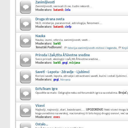
Zanimljivosti
Zanimljivosti, verovali ili ne, čudni rekordi...
Moderators:
batamb
,
ćela
Druga strana sveta
NLO, misterije, paranormal, astrologija, fenomeni...
Moderators:
batamb
,
ciefp
Nauka
Nauka, izumi, otkrića, zanimljivosti, vesti...
Moderators:
barkli
Tematski Podforumi
:
Istorija~zanimljivosti~mitovi i legende
,
Knji
Priroda i ZaÅ¡tita Å¾ivotne sredine
Sve o prirodi, ekologiji i zaÅ¡titi Å¾ivotne sredine...
Moderators:
barkli
,
gegi
,
m1rjana
Saveti - Lepota - Zdravlje - Ljubimci
Korisni saveti, lepota, zdrvalje i zdravstveni saveti, kućni i ostali ljubimci.
Moderators:
gegi
,
Nirvana
ExYuTeam Igre
Opustite se malo. Odigrajte neku od forumskih igrica sa ostalima.
Brojač
Vicevi
Najbolji, najnoviji, stari, bezobrazni,....
UPOZORENJE:
Neki vicevi mogu b
koga uvredimo na verskoj, nacionalnoj ili bilo kojoj drugoj osnovi, već 
Moderators:
enes
Ostalo...