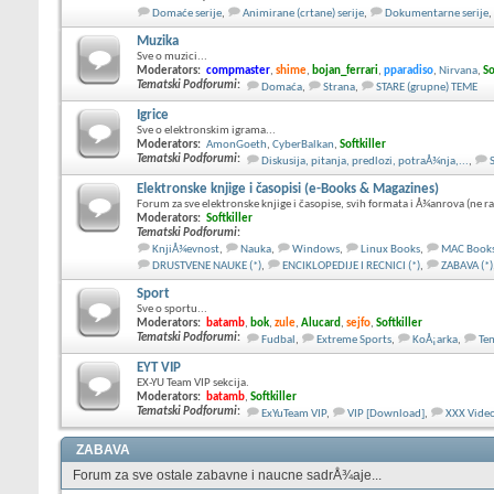
Domaće serije
,
Animirane (crtane) serije
,
Dokumentarne serije
,
Muzika
Sve o muzici...
Moderators:
compmaster
,
shime
,
bojan_ferrari
,
pparadiso
,
Nirvana
,
So
Tematski Podforumi
:
Domaća
,
Strana
,
STARE (grupne) TEME
Igrice
Sve o elektronskim igrama...
Moderators:
AmonGoeth
,
CyberBalkan
,
Softkiller
Tematski Podforumi
:
Diskusija, pitanja, predlozi, potraÅ¾nja,...
,
Elektronske knjige i časopisi (e-Books & Magazines)
Forum za sve elektronske knjige i časopise, svih formata i Å¾anrova (ne r
Moderators:
Softkiller
Tematski Podforumi
:
KnjiÅ¾evnost
,
Nauka
,
Windows
,
Linux Books
,
MAC Book
DRUSTVENE NAUKE (*)
,
ENCIKLOPEDIJE I RECNICI (*)
,
ZABAVA (*)
Sport
Sve o sportu...
Moderators:
batamb
,
bok
,
zule
,
Alucard
,
sejfo
,
Softkiller
Tematski Podforumi
:
Fudbal
,
Extreme Sports
,
KoÅ¡arka
,
Ten
EYT VIP
EX-YU Team VIP sekcija.
Moderators:
batamb
,
Softkiller
Tematski Podforumi
:
ExYuTeam VIP
,
VIP [Download]
,
XXX Vide
ZABAVA
Forum za sve ostale zabavne i naucne sadrÅ¾aje...