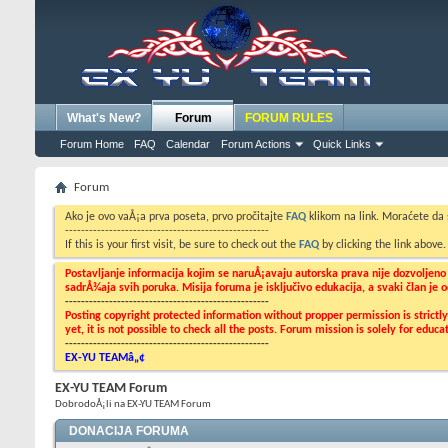
What's New?
Forum
FORUM RULES
Forum Home
FAQ
Calendar
Forum Actions
Quick Links
Forum
Ako je ovo vaÅ¡a prva poseta, prvo pročitajte
FAQ
klikom na link. Moraćete da
---------------------------------------------------
If this is your first visit, be sure to check out the
FAQ
by clicking the link above
Postavljanje informacija kojim se naruÅ¡avaju autorska prava nije dozvoljen
sadrÅ¾aja svih poruka. Misija foruma je isključivo edukacija, a svaki član je
---------------------------------------------------
Posting copyright protected information without propper permission is strict
yet, it is not possible to check all the posts. Forum mission is solely for edu
---------------------------------------------------
EX-YU TEAMâ„¢
EX-YU TEAM Forum
DobrodoÅ¡li na EX-YU TEAM Forum
DONACIJA FORUMA