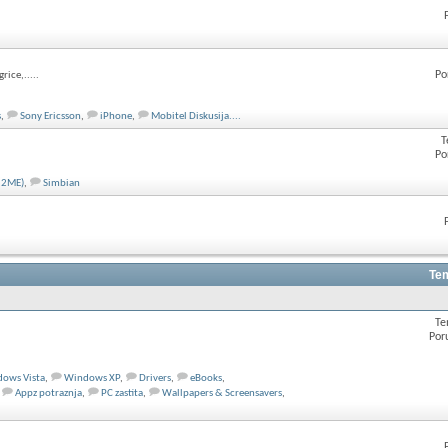
Po
rice,.....
s
,
Sony Ericsson
,
iPhone
,
Mobitel Diskusija....
T
Po
(J2ME)
,
Simbian
Tem
Te
Por
ows Vista
,
Windows XP
,
Drivers
,
eBooks
,
Appz potraznja
,
PC zastita
,
Wallpapers & Screensavers
,