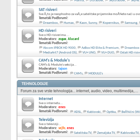
Manna
,
DGrabber
,
SkyGrabber
,
SkyNE
SAT risiveri
Sve Å¡to je neophodno za vaÅ¡e satelitske prijemnike moÅ¾ete naći u ov
Tematski Podforumi
:
Dreambox
,
Humax
,
Kaon, Sunny
,
Kopernikus
,
Samsung
,
HD risiveri
Sve o HD risiverima....
Moderators:
zogax
,
Alucard
Tematski Podforumi
:
Abcom IPBOX HD 9000
,
AzBox HD Elite & Premium
,
Dreambox
MediaArt7 (Android OS)
,
VU+ UNO
,
VU+ DUO
,
Ostali HD risiv
CAM's & Module's
CAM's & Module's sekcija...
Moderators:
tajson
Tematski Podforumi
:
CAM's
,
MODULE's
TEHNOLOGIJE
Forum za sve vrste tehnologija... internet, audio, video, multimedija,....
Internet
Sve o internetu...
Moderators:
enes
Tematski Podforumi
:
ADSL
,
Kablovski
,
Optika
,
BeÅ¾ični (Wi
Televizija
Sve o televiziji...
Moderators:
sejfo
,
enes
Tematski Podforumi
:
Satelitska TV
,
Zemaljska TV
,
Kablovska TV
,