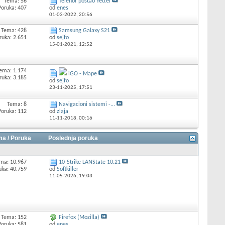
Tema: 56
Telenor postao Yettel
Poruka: 407
od
enes
01-03-2022,
20:56
Tema: 428
Samsung Galaxy S21
ruka: 2.651
od
sejfo
15-01-2021,
12:52
ema: 1.174
iGO - Mape
ruka: 3.185
od
sejfo
23-11-2025,
17:51
Tema: 8
Navigacioni sistemi -...
Poruka: 112
od
zlaja
11-11-2018,
00:16
a / Poruka
Poslednja poruka
ma: 10.967
10-Strike LANState 10.21
uka: 40.759
od
Softkiller
11-05-2026,
19:03
Tema: 152
Firefox (Mozilla)
Poruka: 581
od
enes