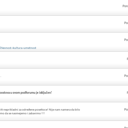
Por
Po
Po
Å¾evnost~kultura~umetnost
Po
..
 postova u ovom podforumu je isključen!
Po
iti neprikladni za određene posetioce! Nije nam namera da bilo
samo da se nasmejemo i zabavimo !!!