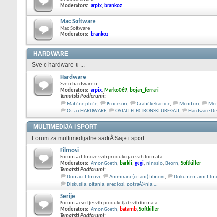
Moderators:
arpix
,
brankoz
Mac Software
Mac Software
Moderators:
brankoz
HARDWARE
Sve o hardware-u ...
Hardware
Sve o hardware-u ...
Moderators:
arpix
,
Marko069
,
bojan_ferrari
Tematski Podforumi
:
Matične ploče
,
Procesori
,
Grafičke kartice
,
Monitori
,
Mem
Ostali HARDWARE
,
OSTALI ELEKTRONSKI UREĐAJI
,
Hardware Dis
MULTIMEDIJA i SPORT
Forum za multimedijalne sadrÅ¾aje i sport...
Filmovi
Forum za filmove svih produkcija i svih formata...
Moderators:
AmonGoeth
,
barkli
,
gegi
,
ninosio
,
Beorn
,
Softkiller
Tematski Podforumi
:
Domaći filmovi
,
Animirani (crtani) filmovi
,
Dokumentarni film
Diskusija, pitanja, predlozi, potraÅ¾nja,...
Serije
Forum za serije svih produkcija i svih formata...
Moderators:
AmonGoeth
,
batamb
,
Softkiller
Tematski Podforumi
: