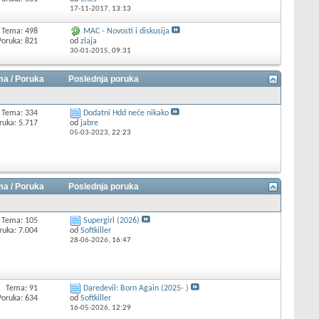
17-11-2017,
13:13
Tema: 498
MAC - Novosti i diskusija
Poruka: 821
od
zlaja
30-01-2015,
09:31
a / Poruka
Poslednja poruka
Tema: 334
Dodatni Hdd neće nikako
ruka: 5.717
od
jabre
05-03-2023,
22:23
a / Poruka
Poslednja poruka
Tema: 105
Supergirl (2026)
ruka: 7.004
od
Softkiller
28-06-2026,
16:47
Tema: 91
Daredevil: Born Again (2025- )
Poruka: 634
od
Softkiller
16-05-2026,
12:29