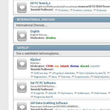
EX-YU Teamâ„¢
Forum gde moÅ¾ete postavljati sva pitanja
vezana za EX-YU TEAM forum
Tematski Podforumi
:
Problemi
,
Predlozi i pitanja
,
Diskusije
INTERNATIONAL DISCUSS
International Discuss.....
English
English Discuss....
Moderators:
denyboy
SATELIT
Sve o satelitskim tehnologijama...
Ključevi
Ključevi...
Moderators:
CT0ЯH
,
mac
,
batamb
,
Shomac
,
Alucard
,
bokili84
Tematski Podforumi
:
SoftCam.key
,
vPlug ključ-datoteke
,
Den's Updater by den78
,
Nagravision
,
Seca
,
Viaccess
,
Cryptoworks
,
Ostali ključevi
,
Sat-TV PC Software
Sve za SAT-DVB Kartice...
Tematski Podforumi
:
ProgDVB
,
AltDVB
,
MyTheatre
,
DVBDream
,
DVB Viewer
,
Plugins by den78
SAT-Data-Grabbing Software
Raznorazni Software za SAT-DATA-GRABBING...
Tematski Podforumi
: