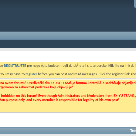
 se
REGISTRUJETE
pre nego Å¡to budete mogli da piÅ¡ete i čitate poruke. Kliknite na link da b
. You may have to
register
before you can post and read messages. Click the register link abo
o na ovom forumu! Uređivački tim EX-YU TEAMâ„¢ foruma kontroliÅ¡e sadrÅ¾aje objavljenih 
 odgovoran za zakonitost podataka koje objavljuje!
ly forbidden on this forum! Even though Administrators and Moderators from EX-YU TEAMâ„¢ f
cation purpose only, and every member is responsibile for legality of his own post!
Tem