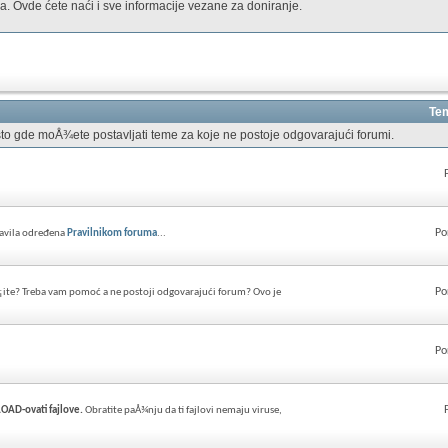
. Ovde ćete naći i sve informacije vezane za doniranje.
Tem
to gde moÅ¾ete postavljati teme za koje ne postoje odgovarajući forumi.
Po
ravila određena
Pravilnikom foruma
...
Po
¡ite? Treba vam pomoć a ne postoji odgovarajući forum? Ovo je
Po
AD-ovati fajlove.
Obratite paÅ¾nju da ti fajlovi nemaju viruse,