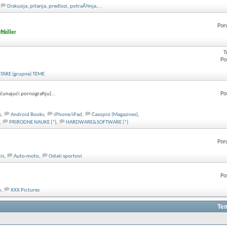
Diskusija, pitanja, predlozi, potraÅ¾nja,...
Por
ftkiller
T
Po
STARE (grupne) TEME
Po
ačunajući pornografiju)...
s
,
Android Books
,
iPhone/iPad
,
Časopisi (Magazines)
,
,
PRIRODNE NAUKE (*)
,
HARDWARE&SOFTWARE (*)
Por
is
,
Auto-moto
,
Ostali sportovi
Po
o
,
XXX Pictures
Tem