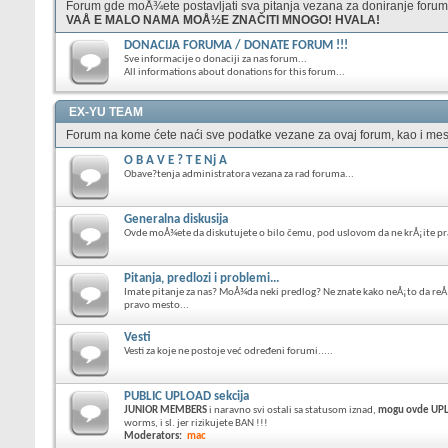
Forum gde moÅ¾ete postavljati sva pitanja vezana za doniranje foruma
VAÅ E MALO NAMA MOÅ½E ZNAČITI MNOGO! HVALA!
DONACIJA FORUMA / DONATE FORUM !!!
Sve informacije o donaciji za nas forum...
All informations about donations for this forum...
EX-YU TEAM
Forum na kome ćete naći sve podatke vezane za ovaj forum, kao i mes
O B A V E ? T E Nj A
Obave?tenja administratora vezana za rad foruma...
Generalna diskusija
Ovde moÅ¾ete da diskutujete o bilo čemu, pod uslovom da ne krÅ¡ite p
Pitanja, predlozi i problemi...
Imate pitanje za nas? MoÅ¾da neki predlog? Ne znate kako neÅ¡to da reÅ
pravo mesto...
Vesti
Vesti za koje ne postoje već određeni forumi.....
PUBLIC UPLOAD sekcija
JUNIOR MEMBERS
i naravno svi ostali sa statusom iznad,
mogu ovde UPLO
worms, i sl. jer rizikujete BAN !!!
Moderators:
mac