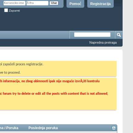
Pomoć
Registracija
Zapamti
Napredna pretraga
i započeli proces registracije.
ve to proceed.
informacija, no zbog obimnosti ipak nije moguće izvrÅ¡iti kontrolu
orum try to delete or edit all the posts with content that is not allowed,
a / Poruka
Poslednja poruka