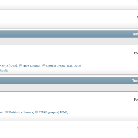
Tem
Po
orije (RAM)
,
Hard Diskovi
,
Optički uređaji (CD, DVD)
,
kusija
Tem
Po
ovi
,
Kolekcija filmova
,
STARE (grupne) TEME
,