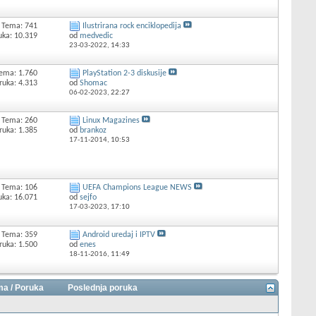
Tema: 741
Ilustrirana rock enciklopedija
uka: 10.319
od
medvedic
23-03-2022,
14:33
ema: 1.760
PlayStation 2-3 diskusije
ruka: 4.313
od
Shomac
06-02-2023,
22:27
Tema: 260
Linux Magazines
ruka: 1.385
od
brankoz
17-11-2014,
10:53
Tema: 106
UEFA Champions League NEWS
uka: 16.071
od
sejfo
17-03-2023,
17:10
Tema: 359
Android uredaj i IPTV
ruka: 1.500
od
enes
18-11-2016,
11:49
a / Poruka
Poslednja poruka