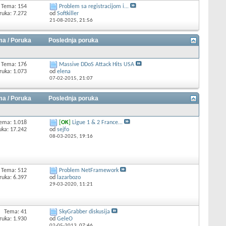
Tema: 154
Problem sa registracijom i...
ruka: 7.272
od
Softkiller
21-08-2025,
21:56
a / Poruka
Poslednja poruka
Tema: 176
Massive DDoS Attack Hits USA
ruka: 1.073
od
elena
07-02-2015,
21:07
a / Poruka
Poslednja poruka
ema: 1.018
[
OK
]
Ligue 1 & 2 France...
uka: 17.242
od
sejfo
08-03-2025,
19:16
Tema: 512
Problem NetFramework
ruka: 6.397
od
lazarbozo
29-03-2020,
11:21
Tema: 41
SkyGrabber diskusija
ruka: 1.930
od
GeleO
02-05-2013,
07:46