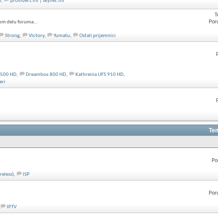
T
,
providers.ini | skynet.ini
T
Por
om delu foruma...
Strong
,
Victory
,
Yumatu
,
Ostali prijemnici
 500 HD
,
Dreambox 800 HD
,
Kathreina UFS 910 HD
,
eri
Tem
Po
reless)
,
ISP
Por
IPTV