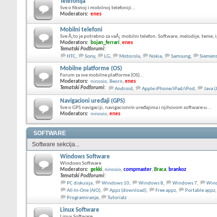
Telefonija
Sve o fiksnoj i mobilnoj telefoniji...
Moderators:
enes
Mobilni telefoni
Sve Å¡to je potrebno za vaÅ¡ mobilni telefon. Software, melodije, teme, ig
Moderators:
bojan_ferrari
,
enes
Tematski Podforumi
:
HTC
,
Sony
,
LG
,
Motorola
,
Nokia
,
Samsung
,
Siemen
Mobilne platforme (OS)
Forum za sve mobilne platforme (OS)...
Moderators:
ninosio
,
Beorn
,
enes
Tematski Podforumi
:
Android
,
Apple iPhone/iPad/iPod
,
Java 
Navigacioni uređaji (GPS)
Sve o GPS navigaciji, navigacionim uređajima i njihovom software-u...
Moderators:
ninosio
,
enes
SOFTWARE
Software sekcija...
Windows Software
Windows Software
Moderators:
gekki
,
ninosio
,
compmaster
,
Braca
,
brankoz
Tematski Podforumi
:
PC diskusija
,
Windows 10
,
Windows 8
,
Windows 7
,
Wind
All-In-One (AIO)
,
Appz (download)
,
Free appz
,
Portable appz
,
Programiranje
,
Tutorialz
Linux Software
Linux Software