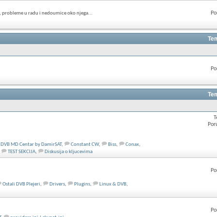
Po
, probleme u radu i nedoumice oko njega...
Tem
Po
Tem
T
Por
DVB MD Centar by DamirSAT
,
Constant CW
,
Biss
,
Conax
,
TEST SEKCIJA
,
Diskusija o kljucevima
Po
Ostali DVB Plejeri
,
Drivers
,
Plugins
,
Linux & DVB
,
Po