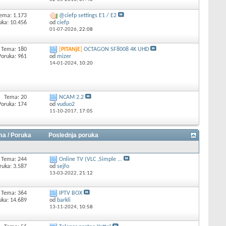
ema: 1.173
@ciefp settings E1 / E2
uka: 10.456
od
ciefp
01-07-2026,
22:08
Tema: 180
[
PITANjE
]
OCTAGON SF8008 4K UHD
Poruka: 961
od
mizer
14-01-2024,
10:20
Tema: 20
NCAM 2.2
Poruka: 174
od
vuduo2
11-10-2017,
17:05
a / Poruka
Poslednja poruka
Tema: 244
Online TV (VLC ,Simple ...
ruka: 3.587
od
sejfo
13-03-2022,
21:12
Tema: 364
IPTV BOX
uka: 14.689
od
barkli
13-11-2024,
10:58