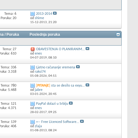
Tema: 6
2013-2014
Poruka: 20
od
shime
15-12-2013,
21:20
a / Poruka
Poslednja poruka
Tema: 27
OBAVESTENJA O PLANIRANIM...
Poruka: 610
od
enes
04-07-2019,
08:10
Tema: 336
Ljetno računanje vremena
ruka: 3.318
od
raksi74
05-08-2026,
04:51
Tema: 780
[
PITANjE
]
sta se desilo sa exyu...
ruka: 5.468
od
jabre
03-01-2024,
20:45
Tema: 121
PayPal dolazi u Srbiju
ruka: 4.371
od
enes
28-02-2017,
09:25
Tema: 139
=-- Free Licenced Software...
Poruka: 406
od
zlaja
01-08-2013,
08:24