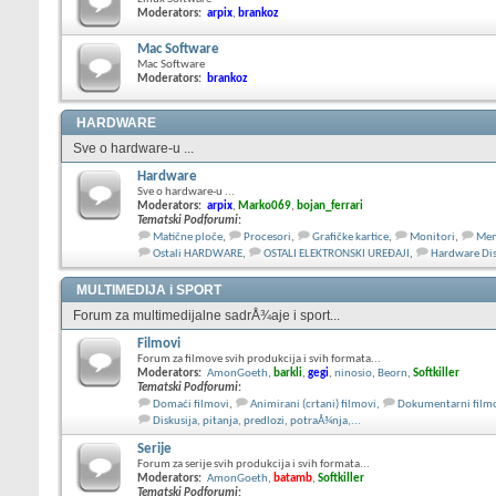
Moderators:
arpix
,
brankoz
Mac Software
Mac Software
Moderators:
brankoz
HARDWARE
Sve o hardware-u ...
Hardware
Sve o hardware-u ...
Moderators:
arpix
,
Marko069
,
bojan_ferrari
Tematski Podforumi
:
Matične ploče
,
Procesori
,
Grafičke kartice
,
Monitori
,
Mem
Ostali HARDWARE
,
OSTALI ELEKTRONSKI UREĐAJI
,
Hardware Dis
MULTIMEDIJA i SPORT
Forum za multimedijalne sadrÅ¾aje i sport...
Filmovi
Forum za filmove svih produkcija i svih formata...
Moderators:
AmonGoeth
,
barkli
,
gegi
,
ninosio
,
Beorn
,
Softkiller
Tematski Podforumi
:
Domaći filmovi
,
Animirani (crtani) filmovi
,
Dokumentarni film
Diskusija, pitanja, predlozi, potraÅ¾nja,...
Serije
Forum za serije svih produkcija i svih formata...
Moderators:
AmonGoeth
,
batamb
,
Softkiller
Tematski Podforumi
: