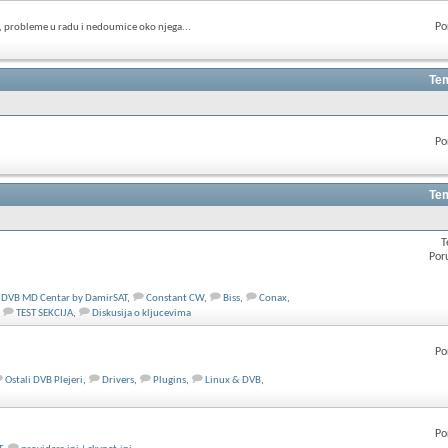
Po
, probleme u radu i nedoumice oko njega...
Tem
Po
Tem
T
Por
DVB MD Centar by DamirSAT
,
Constant CW
,
Biss
,
Conax
,
TEST SEKCIJA
,
Diskusija o kljucevima
Po
Ostali DVB Plejeri
,
Drivers
,
Plugins
,
Linux & DVB
,
Po