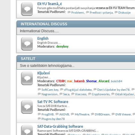
EX-YU Teamâ„¢
Forum gde moÅ¾ete postavljati sva pitanja
vezana za EX-YU TEAM forum
Tematski Podforumi
:
Problemi
,
Predlozi i pitanja
,
Diskusije
INTERNATIONAL DISCUSS
International Discuss.....
English
English Discuss....
Moderators:
denyboy
SATELIT
Sve o satelitskim tehnologijama...
Ključevi
Ključevi...
Moderators:
CT0ЯH
,
mac
,
batamb
,
Shomac
,
Alucard
,
bokili84
Tematski Podforumi
:
SoftCam.key
,
vPlug ključ-datoteke
,
Den's Updater by den78
,
Nagravision
,
Seca
,
Viaccess
,
Cryptoworks
,
Ostali ključevi
,
Sat-TV PC Software
Sve za SAT-DVB Kartice...
Tematski Podforumi
:
ProgDVB
,
AltDVB
,
MyTheatre
,
DVBDream
,
DVB Viewer
,
Plugins by den78
SAT-Data-Grabbing Software
Raznorazni Software za SAT-DATA-GRABBING...
Tematski Podforumi
: