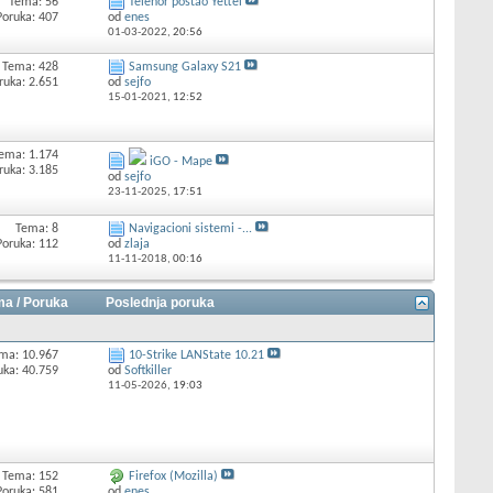
Tema: 56
Telenor postao Yettel
Poruka: 407
od
enes
01-03-2022,
20:56
Tema: 428
Samsung Galaxy S21
ruka: 2.651
od
sejfo
15-01-2021,
12:52
ema: 1.174
iGO - Mape
ruka: 3.185
od
sejfo
23-11-2025,
17:51
Tema: 8
Navigacioni sistemi -...
Poruka: 112
od
zlaja
11-11-2018,
00:16
a / Poruka
Poslednja poruka
ma: 10.967
10-Strike LANState 10.21
uka: 40.759
od
Softkiller
11-05-2026,
19:03
Tema: 152
Firefox (Mozilla)
Poruka: 581
od
enes