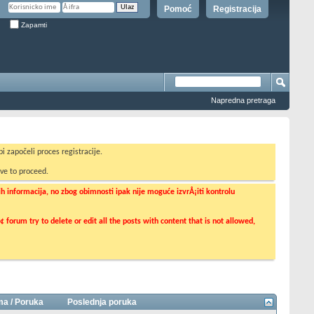
Pomoć
Registracija
Zapamti
Napredna pretraga
i započeli proces registracije.
ve to proceed.
informacija, no zbog obimnosti ipak nije moguće izvrÅ¡iti kontrolu
orum try to delete or edit all the posts with content that is not allowed,
a / Poruka
Poslednja poruka