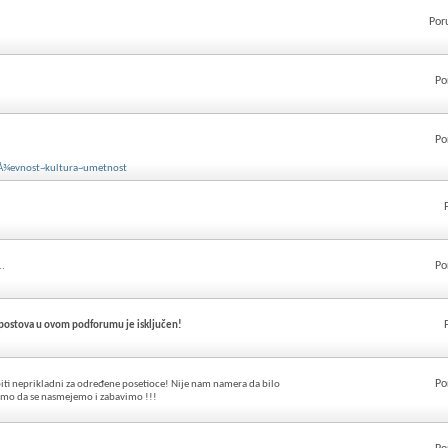
Por
Po
Po
Å¾evnost~kultura~umetnost
Po
..
 postova u ovom podforumu je isključen!
Po
iti neprikladni za određene posetioce! Nije nam namera da bilo
samo da se nasmejemo i zabavimo !!!