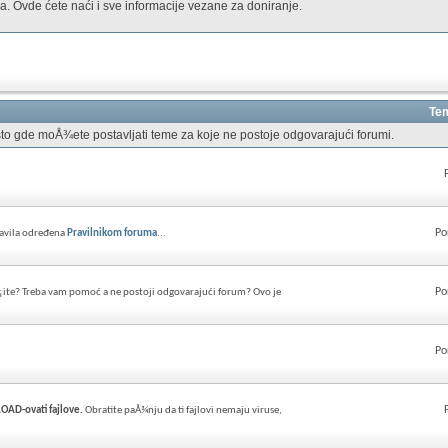
. Ovde ćete naći i sve informacije vezane za doniranje.
Tem
to gde moÅ¾ete postavljati teme za koje ne postoje odgovarajući forumi.
Po
ravila određena
Pravilnikom foruma
...
Po
¡ite? Treba vam pomoć a ne postoji odgovarajući forum? Ovo je
Po
AD-ovati fajlove.
Obratite paÅ¾nju da ti fajlovi nemaju viruse,