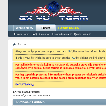
What's New?
Forum
FORUM RULES
Forum Home
FAQ
Calendar
Forum Actions
Quick Links
Forum
Ako je ovo vaÅ¡a prva poseta, prvo pročitajte
FAQ
klikom na link. Moraćete da
---------------------------------------------------
If this is your first visit, be sure to check out the
FAQ
by clicking the link above
Postavljanje informacija kojim se naruÅ¡avaju autorska prava nije dozvoljen
sadrÅ¾aja svih poruka. Misija foruma je isključivo edukacija, a svaki član je
---------------------------------------------------
Posting copyright protected information without propper permission is strict
yet, it is not possible to check all the posts. Forum mission is solely for edu
---------------------------------------------------
EX-YU TEAMâ„¢
EX-YU TEAM Forum
DobrodoÅ¡li na EX-YU TEAM Forum
DONACIJA FORUMA