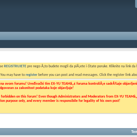
 se
REGISTRUJETE
pre nego Å¡to budete mogli da piÅ¡ete i čitate poruke. Kliknite na link da b
. You may have to
register
before you can post and read messages. Click the register link abo
o na ovom forumu! Uređivački tim EX-YU TEAMâ„¢ foruma kontroliÅ¡e sadrÅ¾aje objavljenih 
 odgovoran za zakonitost podataka koje objavljuje!
ly forbidden on this forum! Even though Administrators and Moderators from EX-YU TEAMâ„¢ f
cation purpose only, and every member is responsibile for legality of his own post!
Tem