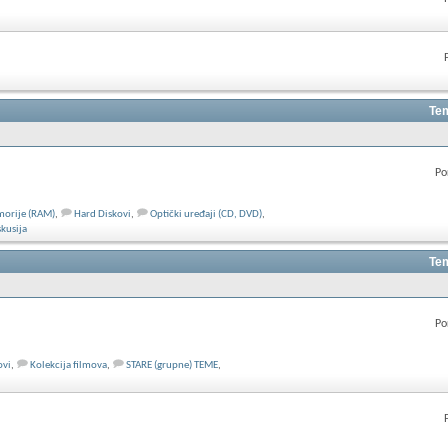
Tem
Po
orije (RAM)
,
Hard Diskovi
,
Optički uređaji (CD, DVD)
,
kusija
Tem
Po
ovi
,
Kolekcija filmova
,
STARE (grupne) TEME
,