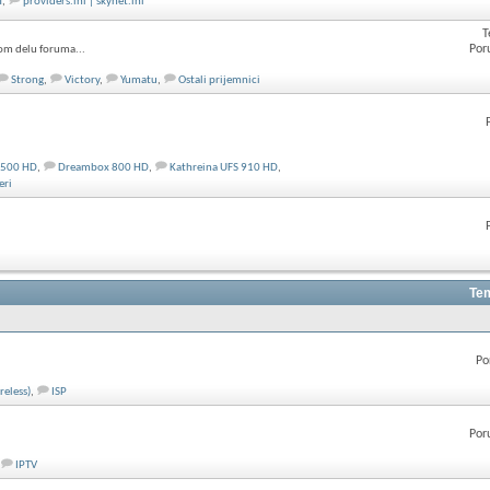
T
,
providers.ini | skynet.ini
T
Por
om delu foruma...
Strong
,
Victory
,
Yumatu
,
Ostali prijemnici
 500 HD
,
Dreambox 800 HD
,
Kathreina UFS 910 HD
,
eri
Tem
Po
reless)
,
ISP
Por
IPTV