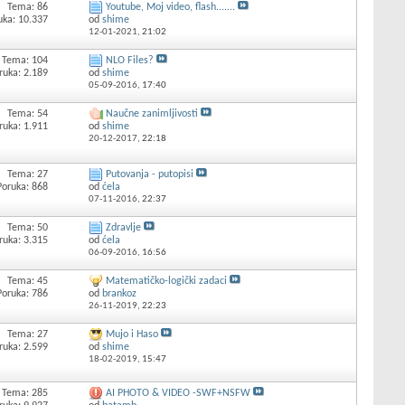
Tema: 86
Youtube, Moj video, flash.......
uka: 10.337
od
shime
12-01-2021,
21:02
Tema: 104
NLO Files?
ruka: 2.189
od
shime
05-09-2016,
17:40
Tema: 54
Naučne zanimljivosti
ruka: 1.911
od
shime
20-12-2017,
22:18
Tema: 27
Putovanja - putopisi
Poruka: 868
od
ćela
07-11-2016,
22:37
Tema: 50
Zdravlje
ruka: 3.315
od
ćela
06-09-2016,
16:56
Tema: 45
Matematičko-logički zadaci
Poruka: 786
od
brankoz
26-11-2019,
22:23
Tema: 27
Mujo i Haso
ruka: 2.599
od
shime
18-02-2019,
15:47
Tema: 285
AI PHOTO & VIDEO -SWF+NSFW