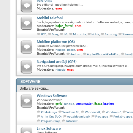
Telefonija
Sve o fiksnoj i mobilnoj telefoniji...
Moderators:
enes
Mobilni telefoni
Sve Å¡to je potrebno za vaÅ¡ mobilni telefon. Software, melodije, teme, ig
Moderators:
bojan_ferrari
,
enes
Tematski Podforumi
:
HTC
,
Sony
,
LG
,
Motorola
,
Nokia
,
Samsung
,
Siemen
Mobilne platforme (OS)
Forum za sve mobilne platforme (OS)...
Moderators:
ninosio
,
Beorn
,
enes
Tematski Podforumi
:
Android
,
Apple iPhone/iPad/iPod
,
Java 
Navigacioni uređaji (GPS)
Sve o GPS navigaciji, navigacionim uređajima i njihovom software-u...
Moderators:
ninosio
,
enes
SOFTWARE
Software sekcija...
Windows Software
Windows Software
Moderators:
gekki
,
ninosio
,
compmaster
,
Braca
,
brankoz
Tematski Podforumi
:
PC diskusija
,
Windows 10
,
Windows 8
,
Windows 7
,
Wind
All-In-One (AIO)
,
Appz (download)
,
Free appz
,
Portable appz
,
Programiranje
,
Tutorialz
Linux Software
Linux Software