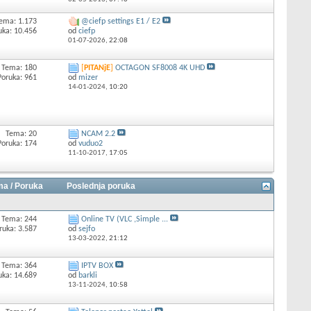
ema: 1.173
@ciefp settings E1 / E2
uka: 10.456
od
ciefp
01-07-2026,
22:08
Tema: 180
[
PITANjE
]
OCTAGON SF8008 4K UHD
Poruka: 961
od
mizer
14-01-2024,
10:20
Tema: 20
NCAM 2.2
Poruka: 174
od
vuduo2
11-10-2017,
17:05
a / Poruka
Poslednja poruka
Tema: 244
Online TV (VLC ,Simple ...
ruka: 3.587
od
sejfo
13-03-2022,
21:12
Tema: 364
IPTV BOX
uka: 14.689
od
barkli
13-11-2024,
10:58