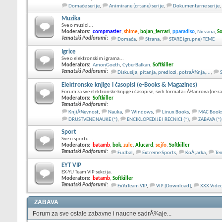
Domaće serije
,
Animirane (crtane) serije
,
Dokumentarne serije
,
Muzika
Sve o muzici...
Moderators:
compmaster
,
shime
,
bojan_ferrari
,
pparadiso
,
Nirvana
,
So
Tematski Podforumi
:
Domaća
,
Strana
,
STARE (grupne) TEME
Igrice
Sve o elektronskim igrama...
Moderators:
AmonGoeth
,
CyberBalkan
,
Softkiller
Tematski Podforumi
:
Diskusija, pitanja, predlozi, potraÅ¾nja,...
,
Elektronske knjige i časopisi (e-Books & Magazines)
Forum za sve elektronske knjige i časopise, svih formata i Å¾anrova (ne r
Moderators:
Softkiller
Tematski Podforumi
:
KnjiÅ¾evnost
,
Nauka
,
Windows
,
Linux Books
,
MAC Book
DRUSTVENE NAUKE (*)
,
ENCIKLOPEDIJE I RECNICI (*)
,
ZABAVA (*)
Sport
Sve o sportu...
Moderators:
batamb
,
bok
,
zule
,
Alucard
,
sejfo
,
Softkiller
Tematski Podforumi
:
Fudbal
,
Extreme Sports
,
KoÅ¡arka
,
Ten
EYT VIP
EX-YU Team VIP sekcija.
Moderators:
batamb
,
Softkiller
Tematski Podforumi
:
ExYuTeam VIP
,
VIP [Download]
,
XXX Vide
ZABAVA
Forum za sve ostale zabavne i naucne sadrÅ¾aje...