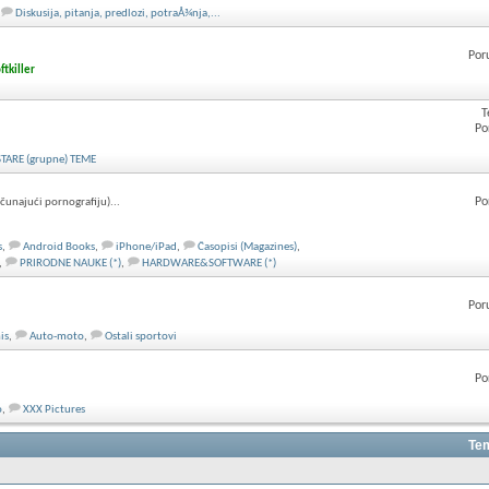
Diskusija, pitanja, predlozi, potraÅ¾nja,...
Por
ftkiller
T
Po
STARE (grupne) TEME
Po
ačunajući pornografiju)...
s
,
Android Books
,
iPhone/iPad
,
Časopisi (Magazines)
,
,
PRIRODNE NAUKE (*)
,
HARDWARE&SOFTWARE (*)
Por
is
,
Auto-moto
,
Ostali sportovi
Po
o
,
XXX Pictures
Tem