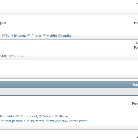
Po
rice,.....
s
,
Sony Ericsson
,
iPhone
,
Mobitel Diskusija....
T
Po
(J2ME)
,
Simbian
Tem
Te
Por
ows Vista
,
Windows XP
,
Drivers
,
eBooks
,
Appz potraznja
,
PC zastita
,
Wallpapers & Screensavers
,