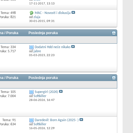
17-11-2017,
13:13
Tema: 498
MAC - Novosti i diskusija
Poruka: 821
od
zlaja
30-01-2015,
09:31
a / Poruka
Poslednja poruka
Tema: 334
Dodatni Hdd neće nikako
ruka: 5.717
od
jabre
05-03-2023,
22:23
a / Poruka
Poslednja poruka
Tema: 105
Supergirl (2026)
ruka: 7.004
od
Softkiller
28-06-2026,
16:47
Tema: 91
Daredevil: Born Again (2025- )
Poruka: 634
od
Softkiller
16-05-2026,
12:29