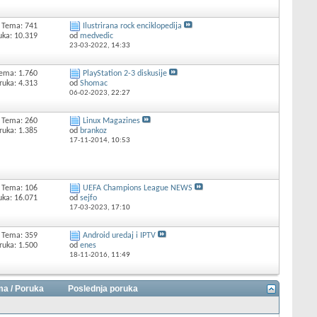
Tema: 741
Ilustrirana rock enciklopedija
uka: 10.319
od
medvedic
23-03-2022,
14:33
ema: 1.760
PlayStation 2-3 diskusije
ruka: 4.313
od
Shomac
06-02-2023,
22:27
Tema: 260
Linux Magazines
ruka: 1.385
od
brankoz
17-11-2014,
10:53
Tema: 106
UEFA Champions League NEWS
uka: 16.071
od
sejfo
17-03-2023,
17:10
Tema: 359
Android uredaj i IPTV
ruka: 1.500
od
enes
18-11-2016,
11:49
a / Poruka
Poslednja poruka