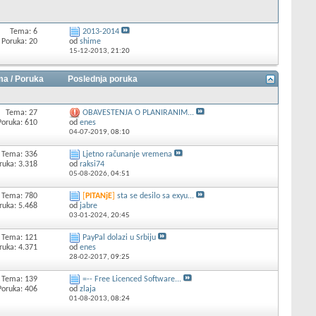
Tema: 6
2013-2014
Poruka: 20
od
shime
15-12-2013,
21:20
a / Poruka
Poslednja poruka
Tema: 27
OBAVESTENJA O PLANIRANIM...
Poruka: 610
od
enes
04-07-2019,
08:10
Tema: 336
Ljetno računanje vremena
ruka: 3.318
od
raksi74
05-08-2026,
04:51
Tema: 780
[
PITANjE
]
sta se desilo sa exyu...
ruka: 5.468
od
jabre
03-01-2024,
20:45
Tema: 121
PayPal dolazi u Srbiju
ruka: 4.371
od
enes
28-02-2017,
09:25
Tema: 139
=-- Free Licenced Software...
Poruka: 406
od
zlaja
01-08-2013,
08:24