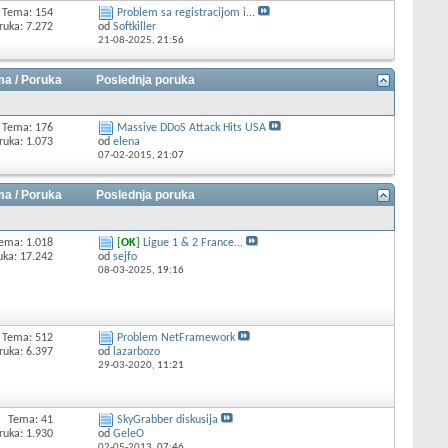
Tema: 154
Problem sa registracijom i...
ruka: 7.272
od
Softkiller
21-08-2025,
21:56
a / Poruka
Poslednja poruka
Tema: 176
Massive DDoS Attack Hits USA
ruka: 1.073
od
elena
07-02-2015,
21:07
a / Poruka
Poslednja poruka
ema: 1.018
[
OK
]
Ligue 1 & 2 France...
uka: 17.242
od
sejfo
08-03-2025,
19:16
Tema: 512
Problem NetFramework
ruka: 6.397
od
lazarbozo
29-03-2020,
11:21
Tema: 41
SkyGrabber diskusija
ruka: 1.930
od
GeleO
02-05-2013,
07:46