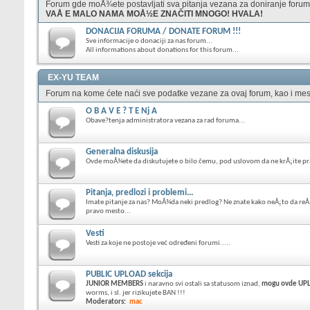
Forum gde moÅ¾ete postavljati sva pitanja vezana za doniranje foruma
VAÅ E MALO NAMA MOÅ½E ZNAČITI MNOGO! HVALA!
DONACIJA FORUMA / DONATE FORUM !!!
Sve informacije o donaciji za nas forum...
All informations about donations for this forum...
EX-YU TEAM
Forum na kome ćete naći sve podatke vezane za ovaj forum, kao i mes
O B A V E ? T E Nj A
Obave?tenja administratora vezana za rad foruma...
Generalna diskusija
Ovde moÅ¾ete da diskutujete o bilo čemu, pod uslovom da ne krÅ¡ite p
Pitanja, predlozi i problemi...
Imate pitanje za nas? MoÅ¾da neki predlog? Ne znate kako neÅ¡to da reÅ
pravo mesto...
Vesti
Vesti za koje ne postoje već određeni forumi.....
PUBLIC UPLOAD sekcija
JUNIOR MEMBERS
i naravno svi ostali sa statusom iznad,
mogu ovde UPLO
worms, i sl. jer rizikujete BAN !!!
Moderators:
mac