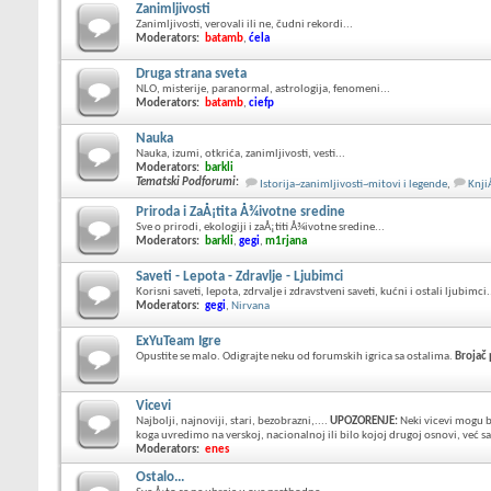
Zanimljivosti
Zanimljivosti, verovali ili ne, čudni rekordi...
Moderators:
batamb
,
ćela
Druga strana sveta
NLO, misterije, paranormal, astrologija, fenomeni...
Moderators:
batamb
,
ciefp
Nauka
Nauka, izumi, otkrića, zanimljivosti, vesti...
Moderators:
barkli
Tematski Podforumi
:
Istorija~zanimljivosti~mitovi i legende
,
Knji
Priroda i ZaÅ¡tita Å¾ivotne sredine
Sve o prirodi, ekologiji i zaÅ¡titi Å¾ivotne sredine...
Moderators:
barkli
,
gegi
,
m1rjana
Saveti - Lepota - Zdravlje - Ljubimci
Korisni saveti, lepota, zdrvalje i zdravstveni saveti, kućni i ostali ljubimci.
Moderators:
gegi
,
Nirvana
ExYuTeam Igre
Opustite se malo. Odigrajte neku od forumskih igrica sa ostalima.
Brojač
Vicevi
Najbolji, najnoviji, stari, bezobrazni,....
UPOZORENJE:
Neki vicevi mogu b
koga uvredimo na verskoj, nacionalnoj ili bilo kojoj drugoj osnovi, već 
Moderators:
enes
Ostalo...