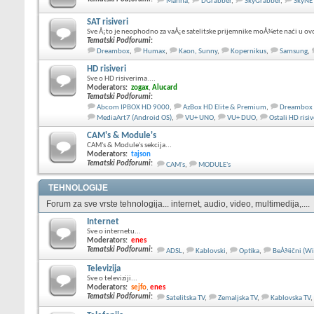
Manna
,
DGrabber
,
SkyGrabber
,
SkyNE
SAT risiveri
Sve Å¡to je neophodno za vaÅ¡e satelitske prijemnike moÅ¾ete naći u ov
Tematski Podforumi
:
Dreambox
,
Humax
,
Kaon, Sunny
,
Kopernikus
,
Samsung
,
HD risiveri
Sve o HD risiverima....
Moderators:
zogax
,
Alucard
Tematski Podforumi
:
Abcom IPBOX HD 9000
,
AzBox HD Elite & Premium
,
Dreambox
MediaArt7 (Android OS)
,
VU+ UNO
,
VU+ DUO
,
Ostali HD risiv
CAM's & Module's
CAM's & Module's sekcija...
Moderators:
tajson
Tematski Podforumi
:
CAM's
,
MODULE's
TEHNOLOGIJE
Forum za sve vrste tehnologija... internet, audio, video, multimedija,....
Internet
Sve o internetu...
Moderators:
enes
Tematski Podforumi
:
ADSL
,
Kablovski
,
Optika
,
BeÅ¾ični (Wi
Televizija
Sve o televiziji...
Moderators:
sejfo
,
enes
Tematski Podforumi
:
Satelitska TV
,
Zemaljska TV
,
Kablovska TV
,