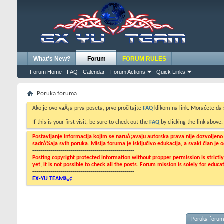
What's New?
Forum
FORUM RULES
Forum Home
FAQ
Calendar
Forum Actions
Quick Links
Poruka foruma
Ako je ovo vaÅ¡a prva poseta, prvo pročitajte
FAQ
klikom na link. Moraćete da
---------------------------------------------------
If this is your first visit, be sure to check out the
FAQ
by clicking the link above
Postavljanje informacija kojim se naruÅ¡avaju autorska prava nije dozvoljen
sadrÅ¾aja svih poruka. Misija foruma je isključivo edukacija, a svaki član je
---------------------------------------------------
Posting copyright protected information without propper permission is strict
yet, it is not possible to check all the posts. Forum mission is solely for edu
---------------------------------------------------
EX-YU TEAMâ„¢
Poruka foru