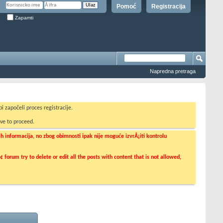
Pomoć
Registracija
Zapamti
Napredna pretraga
i započeli proces registracije.
ve to proceed.
informacija, no zbog obimnosti ipak nije moguće izvrÅ¡iti kontrolu
orum try to delete or edit all the posts with content that is not allowed,