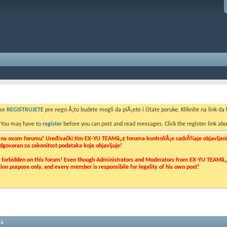
 se
REGISTRUJETE
pre nego Å¡to budete mogli da piÅ¡ete i čitate poruke. Kliknite na link da b
. You may have to
register
before you can post and read messages. Click the register link abo
o na ovom forumu! Uređivački tim EX-YU TEAMâ„¢ foruma kontroliÅ¡e sadrÅ¾aje objavljenih 
 odgovoran za zakonitost podataka koje objavljuje!
ly forbidden on this forum! Even though Administrators and Moderators from EX-YU TEAMâ„¢ f
cation purpose only, and every member is responsibile for legality of his own post!
ma