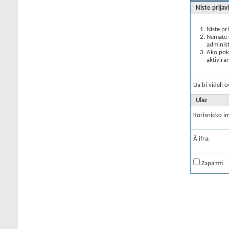
Niste prijav
Niste pr
Nemate d
administ
Ako poku
aktivira
Da bi videli 
Ulaz
Korisnicko i
Å ifra:
Zapamti