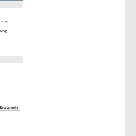
upite
nalog