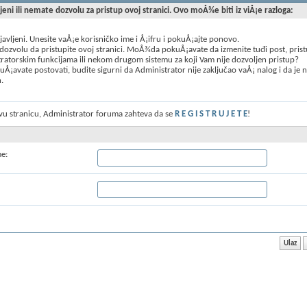
ljeni ili nemate dozvolu za pristup ovoj stranici. Ovo moÅ¾e biti iz viÅ¡e razloga:
ijavljeni. Unesite vaÅ¡e korisničko ime i Å¡ifru i pokuÅ¡ajte ponovo.
ozvolu da pristupite ovoj stranici. MoÅ¾da pokuÅ¡avate da izmenite tuđi post, prist
ratorskim funkcijama ili nekom drugom sistemu za koji Vam nije dozvoljen pristup?
Å¡avate postovati, budite sigurni da Administrator nije zaključao vaÅ¡ nalog i da je 
n.
ovu stranicu, Administrator foruma zahteva da se
R E G I S T R U J E T E
!
me: