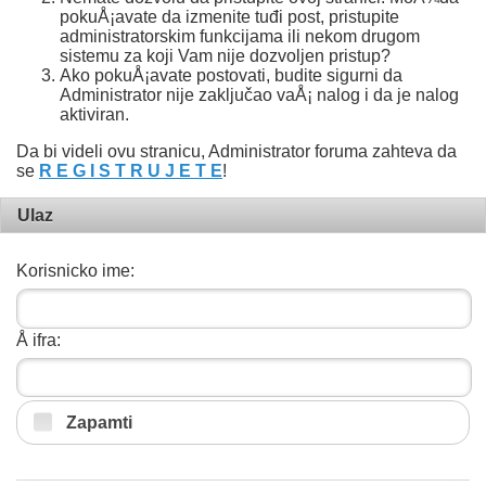
pokuÅ¡avate da izmenite tuđi post, pristupite
administratorskim funkcijama ili nekom drugom
sistemu za koji Vam nije dozvoljen pristup?
Ako pokuÅ¡avate postovati, budite sigurni da
Administrator nije zaključao vaÅ¡ nalog i da je nalog
aktiviran.
Da bi videli ovu stranicu, Administrator foruma zahteva da
se
R E G I S T R U J E T E
!
Ulaz
Korisnicko ime:
Å ifra:
Zapamti