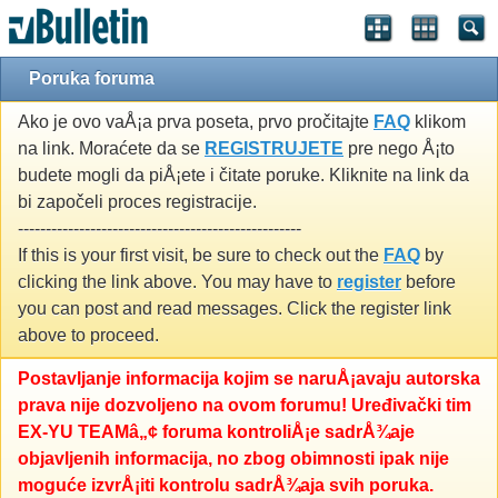
Poruka foruma
Ako je ovo vaÅ¡a prva poseta, prvo pročitajte
FAQ
klikom
na link. Moraćete da se
REGISTRUJETE
pre nego Å¡to
budete mogli da piÅ¡ete i čitate poruke. Kliknite na link da
bi započeli proces registracije.
---------------------------------------------------
If this is your first visit, be sure to check out the
FAQ
by
clicking the link above. You may have to
register
before
you can post and read messages. Click the register link
above to proceed.
Postavljanje informacija kojim se naruÅ¡avaju autorska
prava nije dozvoljeno na ovom forumu! Uređivački tim
EX-YU TEAMâ„¢ foruma kontroliÅ¡e sadrÅ¾aje
objavljenih informacija, no zbog obimnosti ipak nije
moguće izvrÅ¡iti kontrolu sadrÅ¾aja svih poruka.