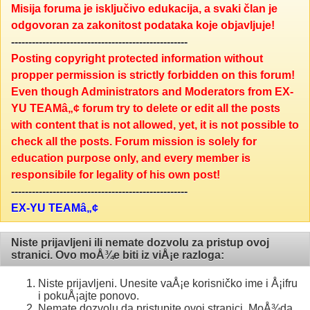
Misija foruma je isključivo edukacija, a svaki član je
odgovoran za zakonitost podataka koje objavljuje!
---------------------------------------------------
Posting copyright protected information without
propper permission is strictly forbidden on this forum!
Even though Administrators and Moderators from EX-
YU TEAMâ„¢ forum try to delete or edit all the posts
with content that is not allowed, yet, it is not possible to
check all the posts. Forum mission is solely for
education purpose only, and every member is
responsibile for legality of his own post!
---------------------------------------------------
EX-YU TEAMâ„¢
Niste prijavljeni ili nemate dozvolu za pristup ovoj
stranici. Ovo moÅ¾e biti iz viÅ¡e razloga:
Niste prijavljeni. Unesite vaÅ¡e korisničko ime i Å¡ifru
i pokuÅ¡ajte ponovo.
Nemate dozvolu da pristupite ovoj stranici. MoÅ¾da