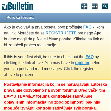
Poruka foruma
Ako je ovo vaÅ¡a prva poseta, prvo pročitajte
FAQ
klikom
na link. Moraćete da se
REGISTRUJETE
pre nego Å¡to
budete mogli da piÅ¡ete i čitate poruke. Kliknite na link da
bi započeli proces registracije.
---------------------------------------------------
If this is your first visit, be sure to check out the
FAQ
by
clicking the link above. You may have to
register
before
you can post and read messages. Click the register link
above to proceed.
Postavljanje informacija kojim se naruÅ¡avaju autorska
prava nije dozvoljeno na ovom forumu! Uređivački tim
EX-YU TEAMâ„¢ foruma kontroliÅ¡e sadrÅ¾aje
objavljenih informacija, no zbog obimnosti ipak nije
moguće izvrÅ¡iti kontrolu sadrÅ¾aja svih poruka.