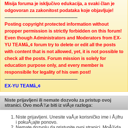
Misija foruma je isključivo edukacija, a svaki član je
odgovoran za zakonitost podataka koje objavljuje!
---------------------------------------------------
Posting copyright protected information without
propper permission is strictly forbidden on this forum!
Even though Administrators and Moderators from EX-
YU TEAMâ„¢ forum try to delete or edit all the posts
with content that is not allowed, yet, it is not possible to
check all the posts. Forum mission is solely for
education purpose only, and every member is
responsibile for legality of his own post!
---------------------------------------------------
EX-YU TEAMâ„¢
Niste prijavljeni ili nemate dozvolu za pristup ovoj
stranici. Ovo moÅ¾e biti iz viÅ¡e razloga:
Niste prijavljeni. Unesite vaÅ¡e korisničko ime i Å¡ifru
i pokuÅ¡ajte ponovo.
Nemate dozvolu da pristupite ovoj stranici. MoÅ¾da