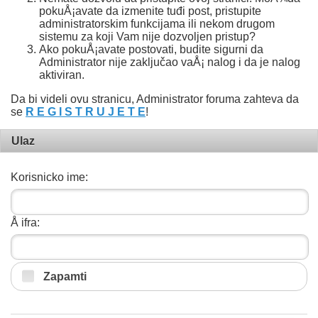
pokuÅ¡avate da izmenite tuđi post, pristupite
administratorskim funkcijama ili nekom drugom
sistemu za koji Vam nije dozvoljen pristup?
Ako pokuÅ¡avate postovati, budite sigurni da
Administrator nije zaključao vaÅ¡ nalog i da je nalog
aktiviran.
Da bi videli ovu stranicu, Administrator foruma zahteva da
se
R E G I S T R U J E T E
!
Ulaz
Korisnicko ime:
Å ifra:
Zapamti