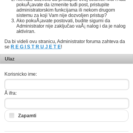
pokuÅ¡avate da izmenite tuđi post, pristupite
administratorskim funkcijama ili nekom drugom
sistemu za koji Vam nije dozvoljen pristup?
Ako pokuÅ¡avate postovati, budite sigurni da
Administrator nije zaključao vaÅ¡ nalog i da je nalog
aktiviran.
Da bi videli ovu stranicu, Administrator foruma zahteva da
se
R E G I S T R U J E T E
!
Ulaz
Korisnicko ime:
Å ifra:
Zapamti