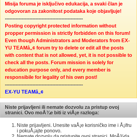
Misija foruma je isključivo edukacija, a svaki član je
odgovoran za zakonitost podataka koje objavljuje!
---------------------------------------------------
Posting copyright protected information without
propper permission is strictly forbidden on this forum!
Even though Administrators and Moderators from EX-
YU TEAMâ„¢ forum try to delete or edit all the posts
with content that is not allowed, yet, it is not possible to
check all the posts. Forum mission is solely for
education purpose only, and every member is
responsibile for legality of his own post!
---------------------------------------------------
EX-YU TEAMâ„¢
Niste prijavljeni ili nemate dozvolu za pristup ovoj
stranici. Ovo moÅ¾e biti iz viÅ¡e razloga:
Niste prijavljeni. Unesite vaÅ¡e korisničko ime i Å¡ifru
i pokuÅ¡ajte ponovo.
Nemate dozvolu da pristupite ovoj stranici. MoÅ¾da