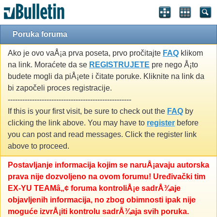
Poruka foruma
Ako je ovo vaÅ¡a prva poseta, prvo pročitajte
FAQ
klikom
na link. Moraćete da se
REGISTRUJETE
pre nego Å¡to
budete mogli da piÅ¡ete i čitate poruke. Kliknite na link da
bi započeli proces registracije.
---------------------------------------------------
If this is your first visit, be sure to check out the
FAQ
by
clicking the link above. You may have to
register
before
you can post and read messages. Click the register link
above to proceed.
Postavljanje informacija kojim se naruÅ¡avaju autorska
prava nije dozvoljeno na ovom forumu! Uređivački tim
EX-YU TEAMâ„¢ foruma kontroliÅ¡e sadrÅ¾aje
objavljenih informacija, no zbog obimnosti ipak nije
moguće izvrÅ¡iti kontrolu sadrÅ¾aja svih poruka.