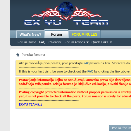
What's New?
Forum
FORUM RULES
Forum Home
FAQ
Calendar
Forum Actions
Quick Links
Poruka foruma
Ako je ovo vaÅ¡a prva poseta, prvo pročitajte
FAQ
klikom na link. Moraćete da
---------------------------------------------------
If this is your first visit, be sure to check out the
FAQ
by clicking the link above
Postavljanje informacija kojim se naruÅ¡avaju autorska prava nije dozvoljen
sadrÅ¾aja svih poruka. Misija foruma je isključivo edukacija, a svaki član je
---------------------------------------------------
Posting copyright protected information without propper permission is strict
yet, it is not possible to check all the posts. Forum mission is solely for edu
---------------------------------------------------
EX-YU TEAMâ„¢
Poruka foru