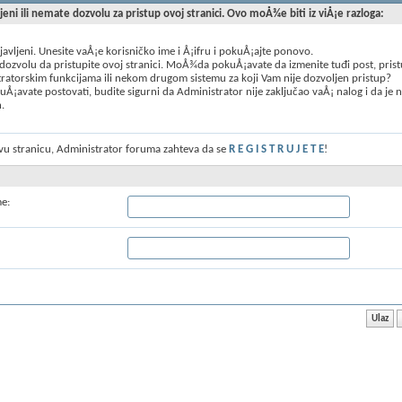
ljeni ili nemate dozvolu za pristup ovoj stranici. Ovo moÅ¾e biti iz viÅ¡e razloga:
ijavljeni. Unesite vaÅ¡e korisničko ime i Å¡ifru i pokuÅ¡ajte ponovo.
ozvolu da pristupite ovoj stranici. MoÅ¾da pokuÅ¡avate da izmenite tuđi post, prist
ratorskim funkcijama ili nekom drugom sistemu za koji Vam nije dozvoljen pristup?
Å¡avate postovati, budite sigurni da Administrator nije zaključao vaÅ¡ nalog i da je 
n.
ovu stranicu, Administrator foruma zahteva da se
R E G I S T R U J E T E
!
me: