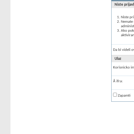
Niste prijav
Niste pr
Nemate d
administ
Ako poku
aktivira
Da bi videli 
Ulaz
Korisnicko i
Å ifra:
Zapamti