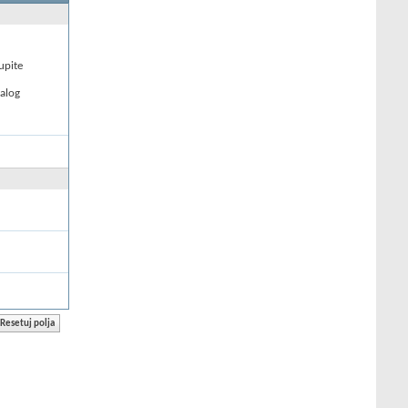
upite
nalog