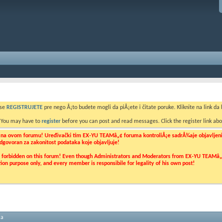
 se
REGISTRUJETE
pre nego Å¡to budete mogli da piÅ¡ete i čitate poruke. Kliknite na link da b
. You may have to
register
before you can post and read messages. Click the register link abo
o na ovom forumu! Uređivački tim EX-YU TEAMâ„¢ foruma kontroliÅ¡e sadrÅ¾aje objavljenih 
 odgovoran za zakonitost podataka koje objavljuje!
ly forbidden on this forum! Even though Administrators and Moderators from EX-YU TEAMâ„¢ f
cation purpose only, and every member is responsibile for legality of his own post!
ma