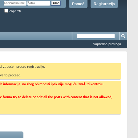
Pomoć
Registracija
Zapamti
Napredna pretraga
i započeli proces registracije.
ve to proceed.
informacija, no zbog obimnosti ipak nije moguće izvrÅ¡iti kontrolu
orum try to delete or edit all the posts with content that is not allowed,