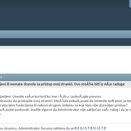
ma
ljeni ili nemate dozvolu za pristup ovoj stranici. Ovo moÅ¾e biti iz viÅ¡e razloga:
ijavljeni. Unesite vaÅ¡e korisničko ime i Å¡ifru i pokuÅ¡ajte ponovo.
ozvolu da pristupite ovoj stranici. MoÅ¾da pokuÅ¡avate da izmenite tuđi post, prist
ratorskim funkcijama ili nekom drugom sistemu za koji Vam nije dozvoljen pristup?
Å¡avate postovati, budite sigurni da Administrator nije zaključao vaÅ¡ nalog i da je 
n.
ovu stranicu, Administrator foruma zahteva da se
R E G I S T R U J E T E
!