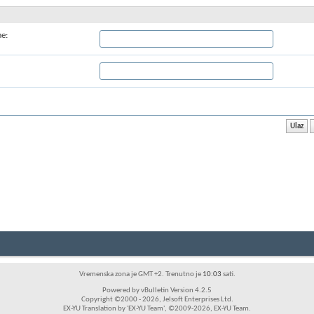
me:
Vremenska zona je GMT +2. Trenutno je
10:03
sati.
Powered by vBulletin Version 4.2.5
Copyright ©2000 - 2026, Jelsoft Enterprises Ltd.
EX-YU Translation by 'EX-YU Team', ©2009-2026, EX-YU Team.