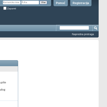
Pomoć
Registracija
Zapamti
Napredna pretraga
upite
nalog