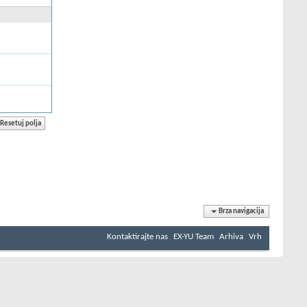
Brza navigacija
Kontaktirajte nas
EX-YU Team
Arhiva
Vrh