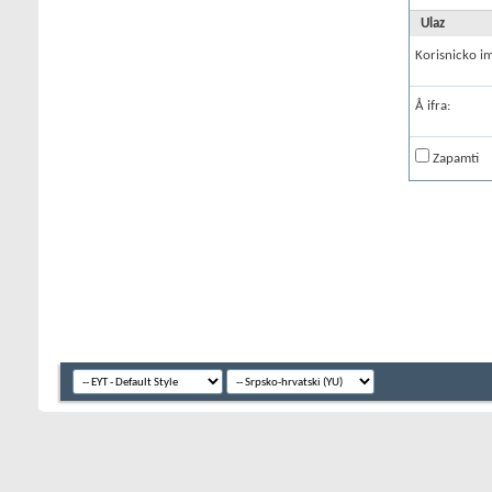
Ulaz
Korisnicko i
Å ifra:
Zapamti