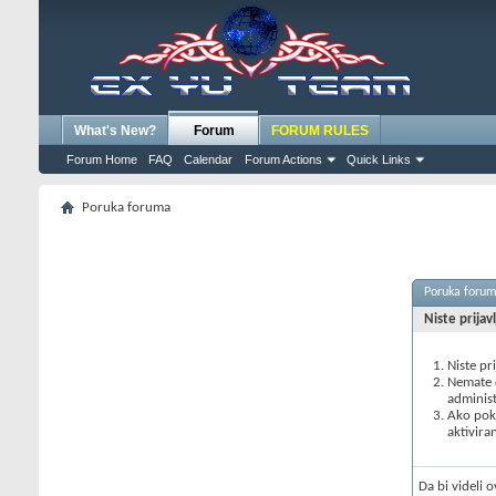
What's New?
Forum
FORUM RULES
Forum Home
FAQ
Calendar
Forum Actions
Quick Links
Poruka foruma
Poruka foru
Niste prijav
Niste pr
Nemate d
administ
Ako poku
aktivira
Da bi videli 