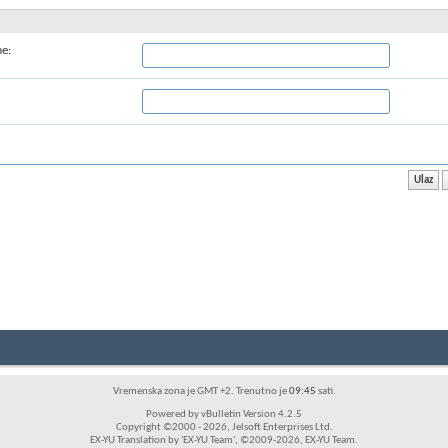
me:
Vremenska zona je GMT +2. Trenutno je
09:45
sati.
Powered by vBulletin Version 4.2.5
Copyright ©2000 - 2026, Jelsoft Enterprises Ltd.
EX-YU Translation by 'EX-YU Team', ©2009-2026, EX-YU Team.