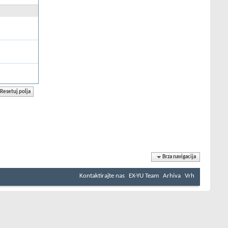
Brza navigacija
Kontaktirajte nas
EX-YU Team
Arhiva
Vrh