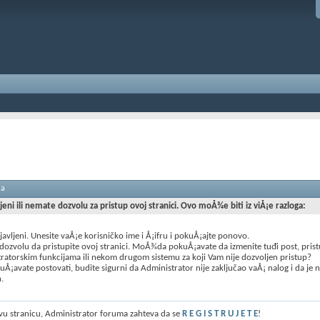
ma
ljeni ili nemate dozvolu za pristup ovoj stranici. Ovo moÅ¾e biti iz viÅ¡e razloga:
ijavljeni. Unesite vaÅ¡e korisničko ime i Å¡ifru i pokuÅ¡ajte ponovo.
ozvolu da pristupite ovoj stranici. MoÅ¾da pokuÅ¡avate da izmenite tuđi post, prist
ratorskim funkcijama ili nekom drugom sistemu za koji Vam nije dozvoljen pristup?
Å¡avate postovati, budite sigurni da Administrator nije zaključao vaÅ¡ nalog i da je 
n.
ovu stranicu, Administrator foruma zahteva da se
R E G I S T R U J E T E
!