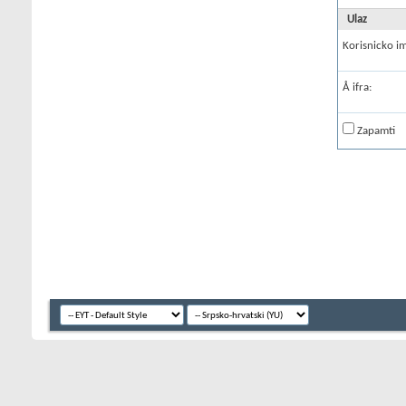
Ulaz
Korisnicko i
Å ifra:
Zapamti