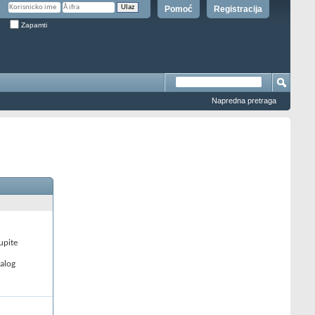
Pomoć
Registracija
Zapamti
Napredna pretraga
upite
nalog