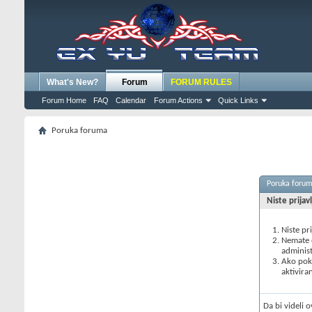
What's New?
Forum
FORUM RULES
Forum Home
FAQ
Calendar
Forum Actions
Quick Links
Poruka foruma
Poruka foru
Niste prijav
Niste pr
Nemate d
administ
Ako poku
aktivira
Da bi videli 