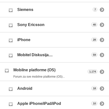
Siemens
7
Sony Ericsson
40
iPhone
28
Mobitel Diskusija....
59
Mobilne platforme (OS)
1.174
Forum za sve mobilne platforme (OS)...
Android
18
Apple iPhone/iPad/iPod
10