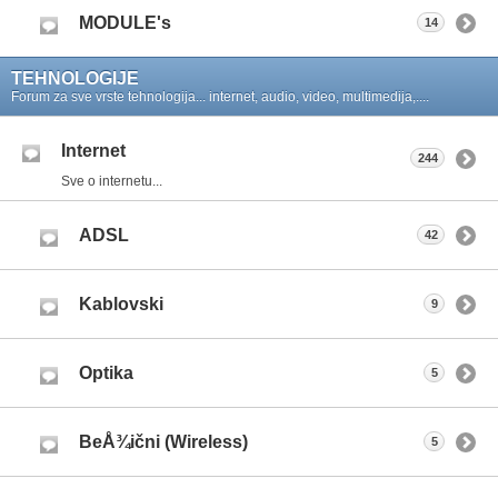
MODULE's
14
TEHNOLOGIJE
Forum za sve vrste tehnologija... internet, audio, video, multimedija,....
Internet
244
Sve o internetu...
ADSL
42
Kablovski
9
Optika
5
BeÅ¾ični (Wireless)
5