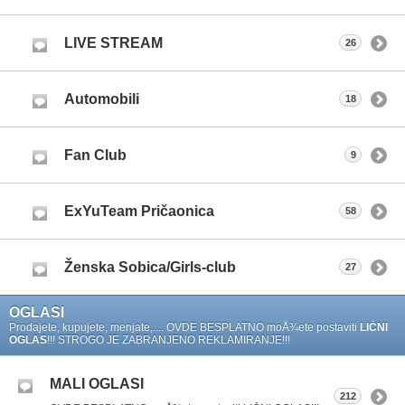
LIVE STREAM
26
Automobili
18
Fan Club
9
ExYuTeam Pričaonica
58
Ženska Sobica/Girls-club
27
OGLASI
Prodajete, kupujete, menjate,.... OVDE BESPLATNO moÅ¾ete postaviti
LIČNI
OGLAS
!!! STROGO JE ZABRANJENO REKLAMIRANJE!!!
MALI OGLASI
212