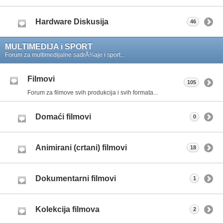
Hardware Diskusija
46
MULTIMEDIJA i SPORT
Forum za multimedijalne sadrÅ¾aje i sport...
Filmovi
105
Forum za filmove svih produkcija i svih formata...
Domaći filmovi
0
Animirani (crtani) filmovi
18
Dokumentarni filmovi
1
Kolekcija filmova
2