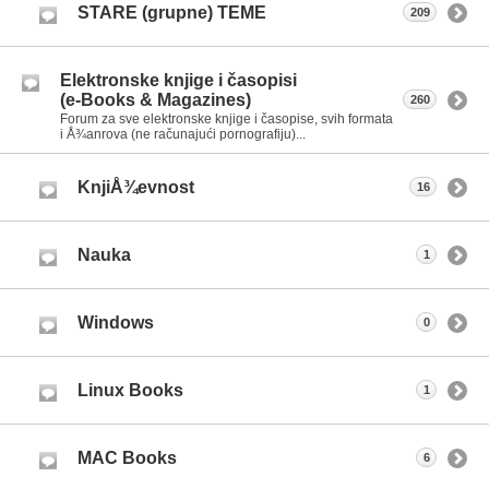
STARE (grupne) TEME
209
Elektronske knjige i časopisi
(e-Books & Magazines)
260
Forum za sve elektronske knjige i časopise, svih formata
i Å¾anrova (ne računajući pornografiju)...
KnjiÅ¾evnost
16
Nauka
1
Windows
0
Linux Books
1
MAC Books
6