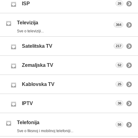
ISP
26
Televizija
364
Sve o televiziji...
Satelitska TV
217
Zemaljska TV
52
Kablovska TV
25
IPTV
36
Telefonija
56
Sve o fiksnoj i mobilnoj telefoniji...