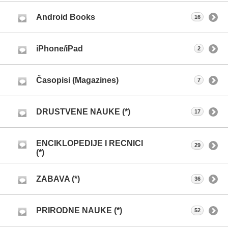
Android Books
16
iPhone/iPad
2
Časopisi (Magazines)
7
DRUSTVENE NAUKE (*)
17
ENCIKLOPEDIJE I RECNICI
29
(*)
ZABAVA (*)
36
PRIRODNE NAUKE (*)
52