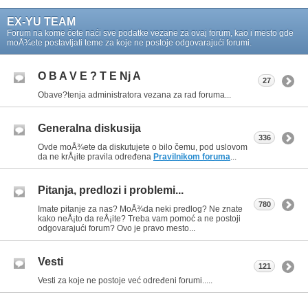
EX-YU TEAM
Forum na kome ćete naći sve podatke vezane za ovaj forum, kao i mesto gde
moÅ¾ete postavljati teme za koje ne postoje odgovarajući forumi.
O B A V E ? T E Nj A
27
Obave?tenja administratora vezana za rad foruma...
Generalna diskusija
336
Ovde moÅ¾ete da diskutujete o bilo čemu, pod uslovom
da ne krÅ¡ite pravila određena
Pravilnikom foruma
...
Pitanja, predlozi i problemi...
780
Imate pitanje za nas? MoÅ¾da neki predlog? Ne znate
kako neÅ¡to da reÅ¡ite? Treba vam pomoć a ne postoji
odgovarajući forum? Ovo je pravo mesto...
Vesti
121
Vesti za koje ne postoje već određeni forumi.....