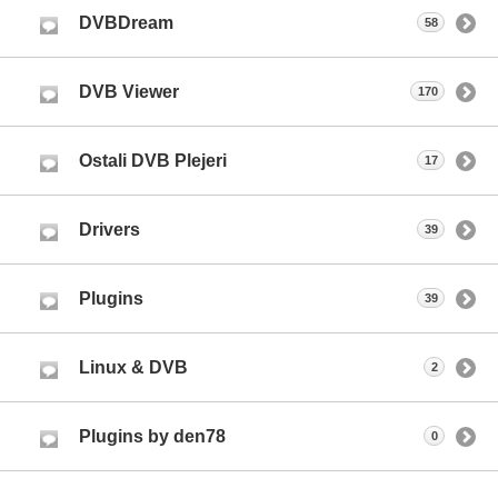
DVBDream
58
DVB Viewer
170
Ostali DVB Plejeri
17
Drivers
39
Plugins
39
Linux & DVB
2
Plugins by den78
0