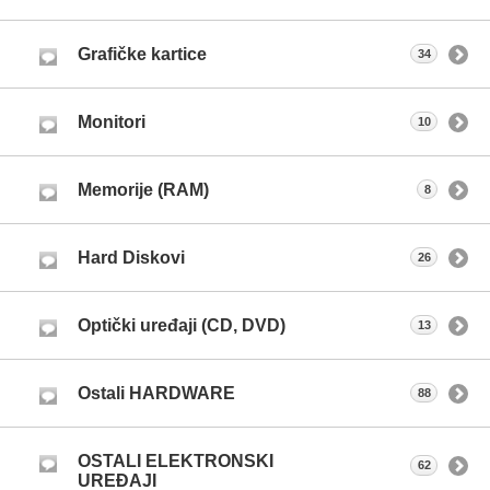
Grafičke kartice
34
Monitori
10
Memorije (RAM)
8
Hard Diskovi
26
Optički uređaji (CD, DVD)
13
Ostali HARDWARE
88
OSTALI ELEKTRONSKI
62
UREĐAJI