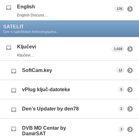
English
176
English Discuss....
SATELIT
Sve o satelitskim tehnologijama...
Ključevi
1.018
Ključevi...
SoftCam.key
12
vPlug ključ-datoteke
5
Den's Updater by den78
2
DVB MD Centar by
3
DamirSAT