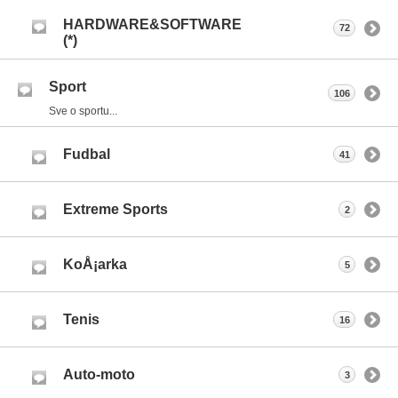
HARDWARE&SOFTWARE
72
(*)
Sport
106
Sve o sportu...
Fudbal
41
Extreme Sports
2
KoÅ¡arka
5
Tenis
16
Auto-moto
3