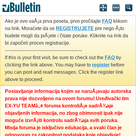
Ako je ovo vaÅ¡a prva poseta, prvo pročitajte
FAQ
klikom
na link. Moraćete da se
REGISTRUJETE
pre nego Å¡to
budete mogli da piÅ¡ete i čitate poruke. Kliknite na link da
bi započeli proces registracije.
---------------------------------------------------
If this is your first visit, be sure to check out the
FAQ
by
clicking the link above. You may have to
register
before
you can post and read messages. Click the register link
above to proceed.
Postavljanje informacija kojim se naruÅ¡avaju autorska
prava nije dozvoljeno na ovom forumu! Uređivački tim
EX-YU TEAMâ„¢ foruma kontroliÅ¡e sadrÅ¾aje
objavljenih informacija, no zbog obimnosti ipak nije
moguće izvrÅ¡iti kontrolu sadrÅ¾aja svih poruka.
Misija foruma je isključivo edukacija, a svaki član je
odgovoran za zakonitost podataka koje objavljuje!