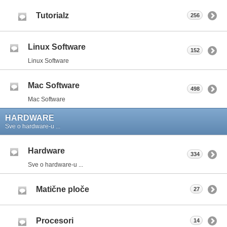
Tutorialz
256
Linux Software
152
Linux Software
Mac Software
498
Mac Software
HARDWARE
Sve o hardware-u ...
Hardware
334
Sve o hardware-u ...
Matične ploče
27
Procesori
14