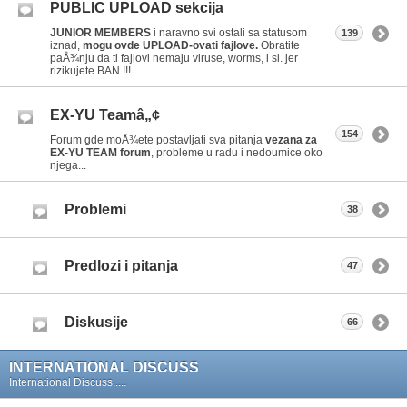
PUBLIC UPLOAD sekcija
JUNIOR MEMBERS
i naravno svi ostali sa statusom
139
iznad,
mogu ovde UPLOAD-ovati fajlove.
Obratite
paÅ¾nju da ti fajlovi nemaju viruse, worms, i sl. jer
rizikujete BAN !!!
EX-YU Teamâ„¢
154
Forum gde moÅ¾ete postavljati sva pitanja
vezana za
EX-YU TEAM forum
, probleme u radu i nedoumice oko
njega...
Problemi
38
Predlozi i pitanja
47
Diskusije
66
INTERNATIONAL DISCUSS
International Discuss.....