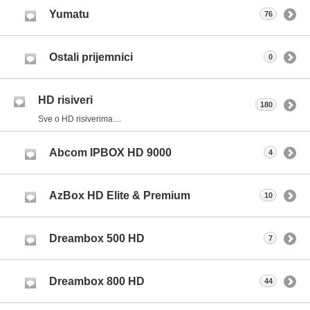
Yumatu
76
Ostali prijemnici
0
HD risiveri
180
Sve o HD risiverima....
Abcom IPBOX HD 9000
4
AzBox HD Elite & Premium
10
Dreambox 500 HD
7
Dreambox 800 HD
44