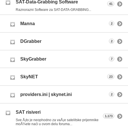
SAT-Data-Grabbing Software
41
Raznorazni Software za SAT-DATA-GRABBING...
Manna
2
DGrabber
2
SkyGrabber
7
SkyNET
23
providers.ini | skynet.ini
2
SAT risiveri
1.173
Sve Å¡to je neophodno za vaÅ¡e satelitske prijemnike
moÅ¾ete naći u ovom delu foruma...