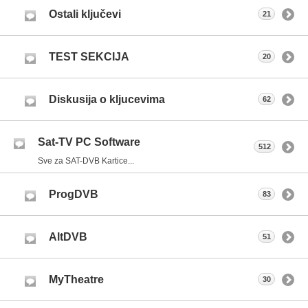
Ostali ključevi
21
TEST SEKCIJA
20
Diskusija o kljucevima
62
Sat-TV PC Software
512
Sve za SAT-DVB Kartice...
ProgDVB
83
AltDVB
51
MyTheatre
30