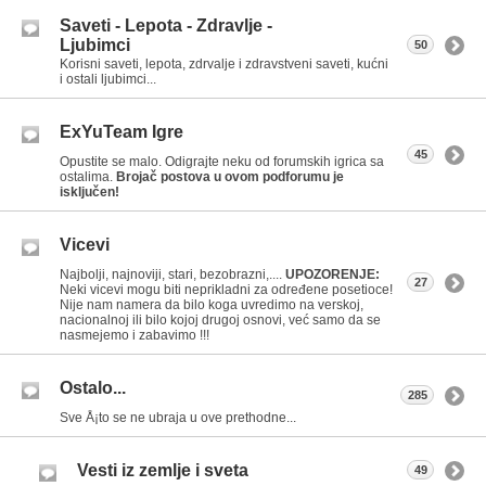
Saveti - Lepota - Zdravlje -
Ljubimci
50
Korisni saveti, lepota, zdrvalje i zdravstveni saveti, kućni
i ostali ljubimci...
ExYuTeam Igre
45
Opustite se malo. Odigrajte neku od forumskih igrica sa
ostalima.
Brojač postova u ovom podforumu je
isključen!
Vicevi
Najbolji, najnoviji, stari, bezobrazni,....
UPOZORENJE:
27
Neki vicevi mogu biti neprikladni za određene posetioce!
Nije nam namera da bilo koga uvredimo na verskoj,
nacionalnoj ili bilo kojoj drugoj osnovi, već samo da se
nasmejemo i zabavimo !!!
Ostalo...
285
Sve Å¡to se ne ubraja u ove prethodne...
Vesti iz zemlje i sveta
49