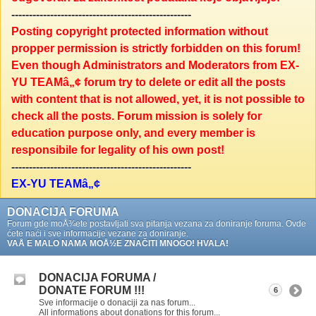
---------------------------------------------------
Posting copyright protected information without
propper permission is strictly forbidden on this forum!
Even though Administrators and Moderators from EX-
YU TEAMâ„¢ forum try to delete or edit all the posts
with content that is not allowed, yet, it is not possible to
check all the posts. Forum mission is solely for
education purpose only, and every member is
responsibile for legality of his own post!
---------------------------------------------------
EX-YU TEAMâ„¢
DONACIJA FORUMA
Forum gde moÅ¾ete postavljati sva pitanja vezana za doniranje foruma. Ovde
ćete naći i sve informacije vezane za doniranje.
VAÅ E MALO NAMA MOÅ½E ZNAČITI MNOGO! HVALA!
DONACIJA FORUMA /
DONATE FORUM !!!
6
Sve informacije o donaciji za nas forum...
All informations about donations for this forum...