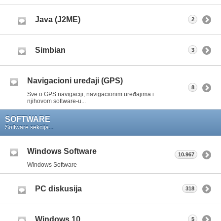
Java (J2ME)
2
Simbian
3
Navigacioni uređaji (GPS)
8
Sve o GPS navigaciji, navigacionim uređajima i
njihovom software-u...
SOFTWARE
Software sekcija...
Windows Software
10.967
Windows Software
PC diskusija
318
Windows 10
5