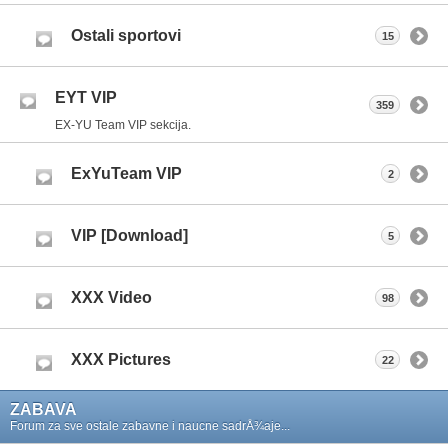
Ostali sportovi
15
EYT VIP
359
EX-YU Team VIP sekcija.
ExYuTeam VIP
2
VIP [Download]
5
XXX Video
98
XXX Pictures
22
ZABAVA
Forum za sve ostale zabavne i naucne sadrÅ¾aje...