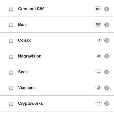
Constant CW
154
Biss
655
Conax
1
Nagravision
34
Seca
12
Viaccess
27
Cryptoworks
10