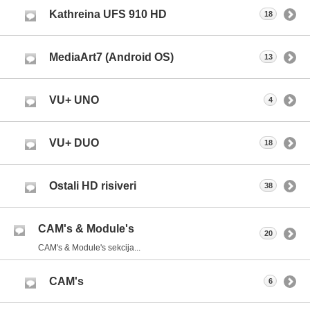
Kathreina UFS 910 HD
18
MediaArt7 (Android OS)
13
VU+ UNO
4
VU+ DUO
18
Ostali HD risiveri
38
CAM's & Module's
20
CAM's & Module's sekcija...
CAM's
6