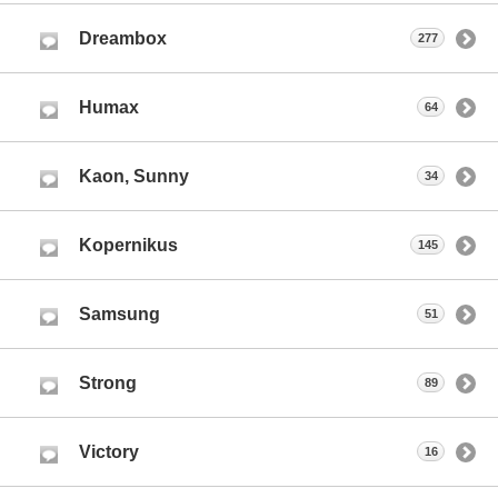
Dreambox
277
Humax
64
Kaon, Sunny
34
Kopernikus
145
Samsung
51
Strong
89
Victory
16