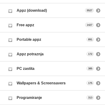
Appz (download)
5527
Free appz
1427
Portable appz
891
Appz potraznja
172
PC zastita
385
Wallpapers & Screensavers
175
Programiranje
313