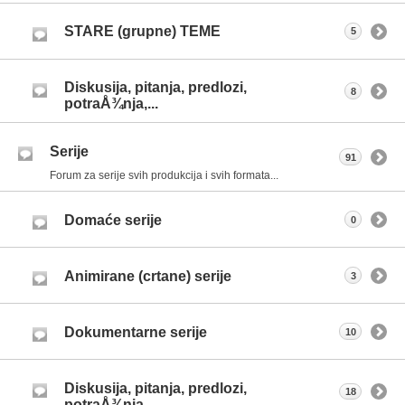
STARE (grupne) TEME
5
Diskusija, pitanja, predlozi,
8
potraÅ¾nja,...
Serije
91
Forum za serije svih produkcija i svih formata...
Domaće serije
0
Animirane (crtane) serije
3
Dokumentarne serije
10
Diskusija, pitanja, predlozi,
18
potraÅ¾nja,...