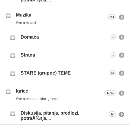
Muzika
741
Sve o muzici...
Domaća
0
Strana
0
STARE (grupne) TEME
64
Igrice
1.760
Sve o elektronskim igrama...
Diskusija, pitanja, predlozi,
46
potraÅ¾nja,...