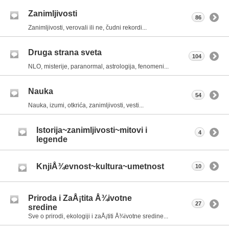
Zanimljivosti
86
Zanimljivosti, verovali ili ne, čudni rekordi...
Druga strana sveta
104
NLO, misterije, paranormal, astrologija, fenomeni...
Nauka
54
Nauka, izumi, otkrića, zanimljivosti, vesti...
Istorija~zanimljivosti~mitovi i
4
legende
KnjiÅ¾evnost~kultura~umetnost
10
Priroda i ZaÅ¡tita Å¾ivotne
27
sredine
Sve o prirodi, ekologiji i zaÅ¡titi Å¾ivotne sredine...