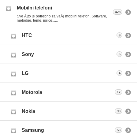
Mobilni telefoni
428
Sve Å¡to je potrebno za vaÅ¡ mobilni telefon. Software,
melodije, teme, igrice,.....
HTC
9
Sony
5
LG
4
Motorola
17
Nokia
93
Samsung
53